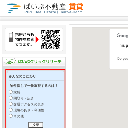
This 
Do you
みんなのこだわり
物件探しで一番重視するのは？
家賃
間取り・広さ
交通アクセスの良さ
環境の良さ・利便性
その他