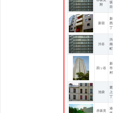
坂
附
目
新
新宿
西
丁
渋
渋谷
南
町
新
四ッ谷
市
村
豊
池袋
上
丁
港
赤坂見
坂