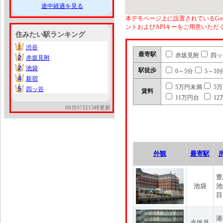
途中経過を見る
本デモページ上に設置されているGoo
ントおよびAPIキーをご用意いた
住みたい駅ランキング
1
渋谷
1
最寄駅
赤坂見附
四ッ
2
赤坂見附
2
2
池袋
2
駅徒歩
0～5分
5～10
4
新宿
4
5万円未満
5
5
四ッ谷
5
賃料
11万円台
12
08月07日15時更新
外観
最寄駅
豊
池袋
池
目
港
赤坂見