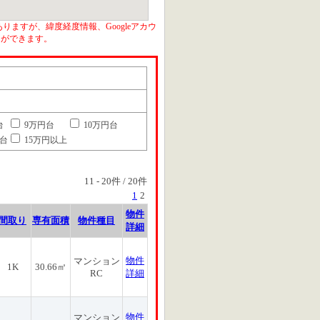
りますが、緯度経度情報、Googleアカウ
とができます。
台
9万円台
10万円台
円台
15万円以上
11
-
20
件 /
20
件
1
2
物件
間取り
専有面積
物件種目
詳細
物件
マンション
1K
30.66㎡
RC
詳細
物件
マンション