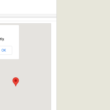
ly.
OK