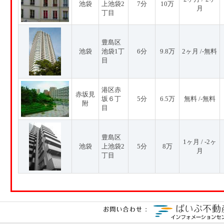
池袋
上池袋2
7分
10万
月
丁目
豊島区
池袋
池袋1丁
6分
9.8万
2ヶ月 /-無料
目
港区赤
赤坂見
坂６丁
5分
6.5万
無料 /-無料
附
目
豊島区
1ヶ月 / -2ヶ
池袋
上池袋2
5分
8万
月
丁目