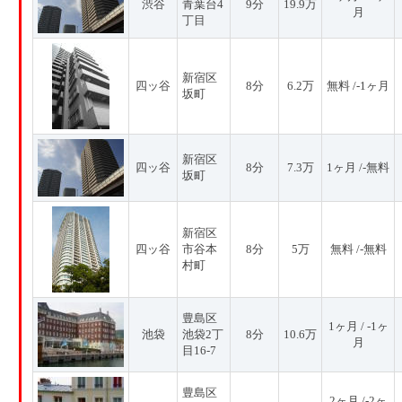
渋谷
青葉台4
9分
19.9万
月
丁目
新宿区
四ッ谷
8分
6.2万
無料 /-1ヶ月
坂町
新宿区
四ッ谷
8分
7.3万
1ヶ月 /-無料
坂町
新宿区
四ッ谷
市谷本
8分
5万
無料 /-無料
村町
豊島区
1ヶ月 / -1ヶ
池袋
池袋2丁
8分
10.6万
月
目16-7
豊島区
2ヶ月 /-2ヶ