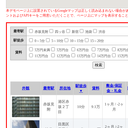
本デモページ上に設置されているGoogleマップは正しく読み込まれない場合があ
ントおよびAPIキーをご用意いただくことで、ページ上にマップを表示するこ
最寄駅
赤坂見附
四ッ谷
新宿
池袋
渋谷
駅徒歩
0～5分
5～10分
10～15分
15～20分
5万円未満
5万円台
6万円台
7万円台
8万円
賃料
11万円台
12万円台
13万円台
14万円台
15万
敷金/保証
駅徒歩
外観
最寄駅
所在地
賃料
▼
金・礼金
港区赤
赤坂見
1ヶ月 / -2ヶ
坂２丁
10分
9.1万
附
月
目
目黒区
2ヶ月 /-2ヶ