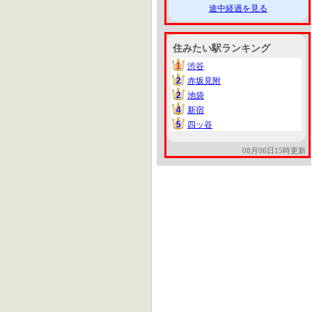
途中経過を見る
住みたい駅ランキング
1
渋谷
1
2
赤坂見附
2
2
池袋
2
4
新宿
4
5
四ッ谷
5
08月06日15時更新