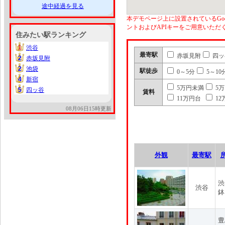
途中経過を見る
本デモページ上に設置されているGoo
ントおよびAPIキーをご用意いた
住みたい駅ランキング
1
渋谷
1
最寄駅
赤坂見附
四ッ
2
赤坂見附
2
2
池袋
2
駅徒歩
0～5分
5～10
4
新宿
4
5万円未満
5
5
四ッ谷
5
賃料
11万円台
12
08月06日15時更新
外観
最寄駅
渋
渋谷
鉢
豊