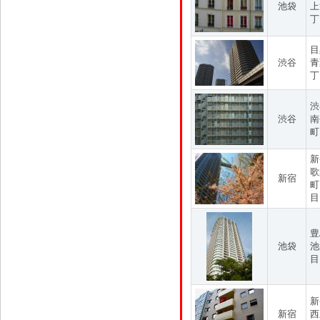
池袋
上
丁
目
渋谷
青
丁
渋
渋谷
南
町
新
歌
新宿
町
目
豊
池袋
池
目
新
新宿
西