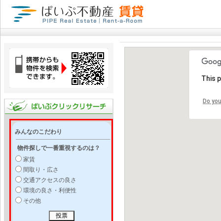
This 
Do you
みんなのこだわり
物件探しで一番重視するのは？
家賃
間取り・広さ
交通アクセスの良さ
環境の良さ・利便性
その他