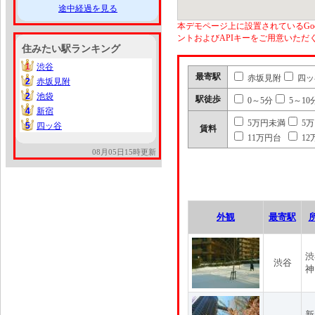
途中経過を見る
本デモページ上に設置されているGoo
ントおよびAPIキーをご用意いた
住みたい駅ランキング
1
渋谷
1
最寄駅
赤坂見附
四ッ
2
赤坂見附
2
2
池袋
2
駅徒歩
0～5分
5～10
4
新宿
4
5万円未満
5
5
四ッ谷
5
賃料
11万円台
12
08月05日15時更新
外観
最寄駅
渋
渋谷
神
新