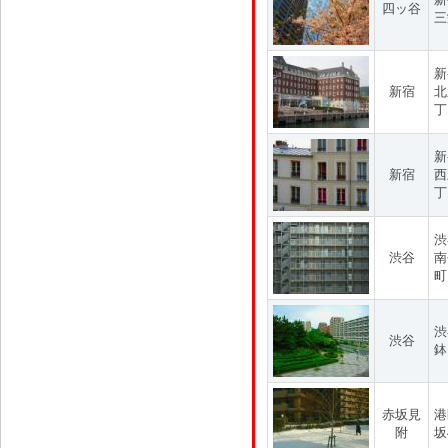
四ッ谷
三
新
新宿
北
丁
新
新宿
西
丁
渋
渋谷
南
町
渋
渋谷
鉢
赤坂見
港
附
坂