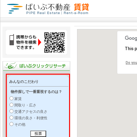
This 
Do you
みんなのこだわり
物件探しで一番重視するのは？
家賃
間取り・広さ
交通アクセスの良さ
環境の良さ・利便性
その他