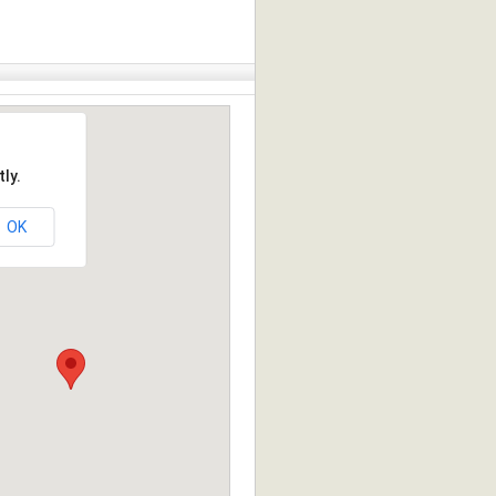
ly.
OK