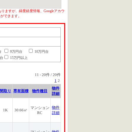
りますが、緯度経度情報、Googleアカウ
とができます。
台
9万円台
10万円台
円台
15万円以上
11
-
20
件 /
20
件
1
2
物件
間取り
専有面積
物件種目
詳細
物件
マンション
1K
30.66㎡
RC
詳細
マンション
物件