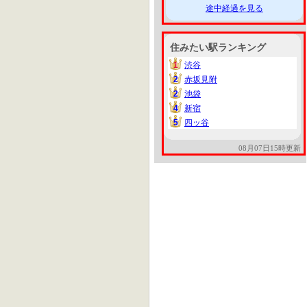
途中経過を見る
住みたい駅ランキング
1
渋谷
1
2
赤坂見附
2
2
池袋
2
4
新宿
4
5
四ッ谷
5
08月07日15時更新