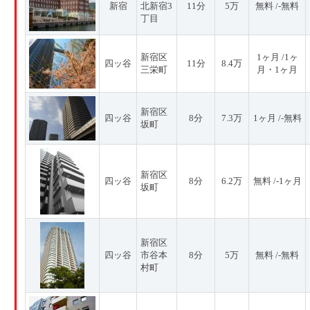
新宿
北新宿3
11分
5万
無料 /-無料
丁目
新宿区
1ヶ月 /1ヶ
四ッ谷
11分
8.4万
三栄町
月・1ヶ月
新宿区
四ッ谷
8分
7.3万
1ヶ月 /-無料
坂町
新宿区
四ッ谷
8分
6.2万
無料 /-1ヶ月
坂町
新宿区
四ッ谷
市谷本
8分
5万
無料 /-無料
村町