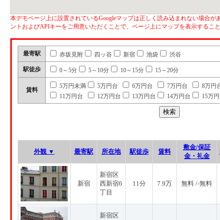
本デモページ上に設置されているGoogleマップは正しく読み込まれない場合があ
ントおよびAPIキーをご用意いただくことで、ページ上にマップを表示するこ
最寄駅
赤坂見附
四ッ谷
新宿
池袋
渋谷
駅徒歩
0～5分
5～10分
10～15分
15～20分
5万円未満
5万円台
6万円台
7万円台
8万円
賃料
11万円台
12万円台
13万円台
14万円台
15万
敷金/保証
外観 ▼
最寄駅
所在地
駅徒歩
賃料
金・礼金
新宿区
新宿
西新宿6
11分
7.9万
無料 /-無料
丁目
新宿区