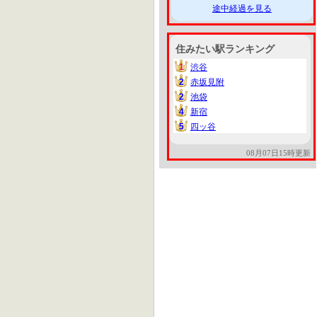
途中経過を見る
住みたい駅ランキング
1
渋谷
1
2
赤坂見附
2
2
池袋
2
4
新宿
4
5
四ッ谷
5
08月07日15時更新