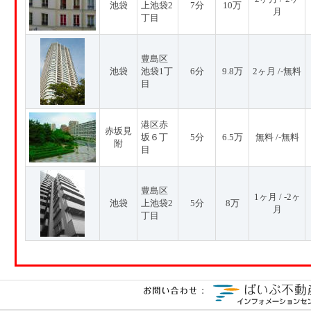
池袋
上池袋2
7分
10万
月
丁目
豊島区
池袋
池袋1丁
6分
9.8万
2ヶ月 /-無料
目
港区赤
赤坂見
坂６丁
5分
6.5万
無料 /-無料
附
目
豊島区
1ヶ月 / -2ヶ
池袋
上池袋2
5分
8万
月
丁目