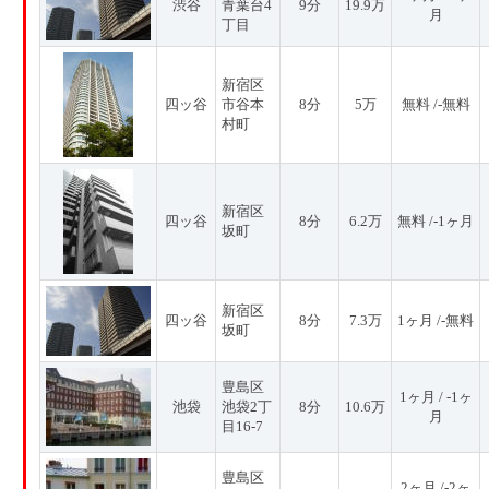
渋谷
青葉台4
9分
19.9万
月
丁目
新宿区
四ッ谷
市谷本
8分
5万
無料 /-無料
村町
新宿区
四ッ谷
8分
6.2万
無料 /-1ヶ月
坂町
新宿区
四ッ谷
8分
7.3万
1ヶ月 /-無料
坂町
豊島区
1ヶ月 / -1ヶ
池袋
池袋2丁
8分
10.6万
月
目16-7
豊島区
2ヶ月 /-2ヶ