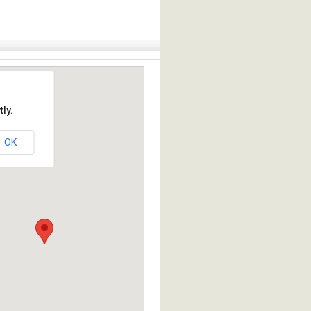
ly.
OK