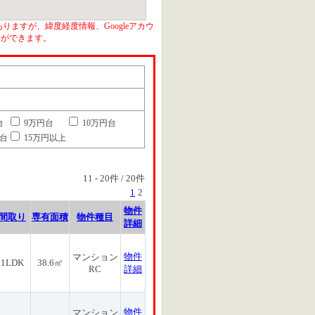
りますが、緯度経度情報、Googleアカウ
とができます。
台
9万円台
10万円台
円台
15万円以上
11
-
20
件 /
20
件
1
2
物件
間取り
専有面積
物件種目
詳細
物件
マンション
1LDK
38.6㎡
RC
詳細
物件
マンション