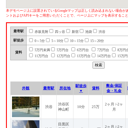
本デモページ上に設置されているGoogleマップは正しく読み込まれない場合があ
ントおよびAPIキーをご用意いただくことで、ページ上にマップを表示するこ
最寄駅
赤坂見附
四ッ谷
新宿
池袋
渋谷
駅徒歩
0～5分
5～10分
10～15分
15～20分
5万円未満
5万円台
6万円台
7万円台
8万円
賃料
11万円台
12万円台
13万円台
14万円台
15万
敷金/保証
駅徒歩
外観
最寄駅
所在地
賃料
▼
金・礼金
渋谷区
2ヶ月 /-2ヶ
渋谷
10分
25万
神山町
月
目黒区
2ヶ月 /-2ヶ