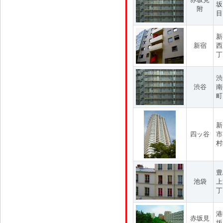
坂
附
目
新
新宿
西
丁
渋
渋谷
南
町
新
四ッ谷
市
村
豊
池袋
上
丁
港
赤坂見
坂