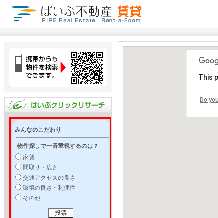
This 
Do you
みんなのこだわり
物件探しで一番重視するのは？
家賃
間取り・広さ
交通アクセスの良さ
環境の良さ・利便性
その他