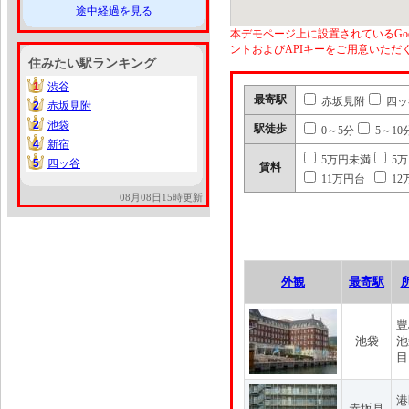
途中経過を見る
本デモページ上に設置されているGoo
ントおよびAPIキーをご用意いた
住みたい駅ランキング
1
渋谷
1
最寄駅
赤坂見附
四ッ
2
赤坂見附
2
2
池袋
2
駅徒歩
0～5分
5～10
4
新宿
4
5万円未満
5
5
四ッ谷
5
賃料
11万円台
12
08月08日15時更新
外観
最寄駅
豊
池袋
池
目
港
赤坂見