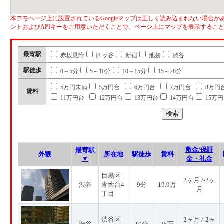
本デモページ上に設置されているGoogleマップは正しく読み込まれない場合があ
ントおよびAPIキーをご用意いただくことで、ページ上にマップを表示するこ
最寄駅
赤坂見附
四ッ谷
新宿
池袋
渋谷
駅徒歩
0～5分
5～10分
10～15分
15～20分
5万円未満
5万円台
6万円台
7万円台
8万円
賃料
11万円台
12万円台
13万円台
14万円台
15万
敷金/保証
最寄駅
外観
所在地
駅徒歩
賃料
▼
金・礼金
目黒区
2ヶ月 /-2ヶ
渋谷
青葉台4
9分
19.9万
月
丁目
渋谷区
2ヶ月 /-2ヶ