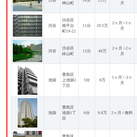
渋谷
10分
25万
神山町
月
渋谷区
2ヶ月 /-1ヶ
渋谷
南平台
11分
29.5万
月
町19-22
渋谷区
2ヶ月 /-2ヶ
渋谷
12分
49万
鉢山町
月
豊島区
1ヶ月 / -2ヶ
池袋
上池袋2
5分
8万
月
丁目
豊島区
池袋
池袋1丁
6分
9.8万
2ヶ月 /-無料
目
豊島区