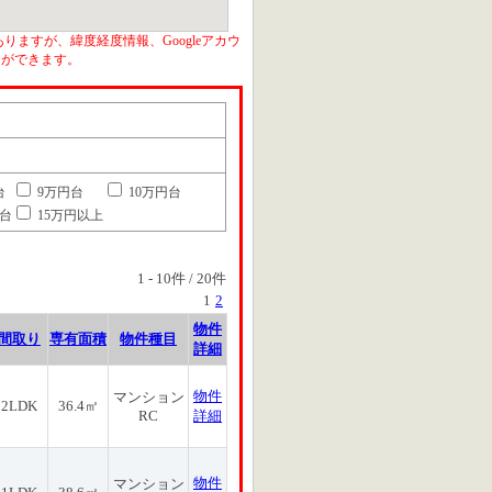
りますが、緯度経度情報、Googleアカウ
とができます。
台
9万円台
10万円台
円台
15万円以上
1
-
10
件 /
20
件
1
2
物件
間取り
専有面積
物件種目
詳細
物件
マンション
2LDK
36.4㎡
RC
詳細
物件
マンション