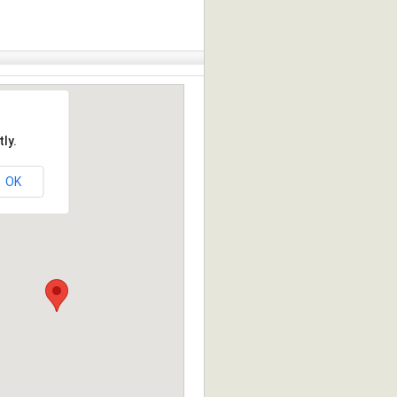
ly.
OK