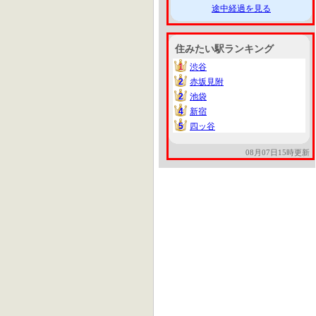
途中経過を見る
住みたい駅ランキング
1
渋谷
1
2
赤坂見附
2
2
池袋
2
4
新宿
4
5
四ッ谷
5
08月07日15時更新