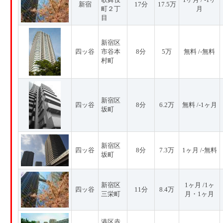
新宿
17分
17.5万
町２丁
月
目
新宿区
四ッ谷
市谷本
8分
5万
無料 /-無料
村町
新宿区
四ッ谷
8分
6.2万
無料 /-1ヶ月
坂町
新宿区
四ッ谷
8分
7.3万
1ヶ月 /-無料
坂町
新宿区
1ヶ月 /1ヶ
四ッ谷
11分
8.4万
三栄町
月・1ヶ月
港区赤