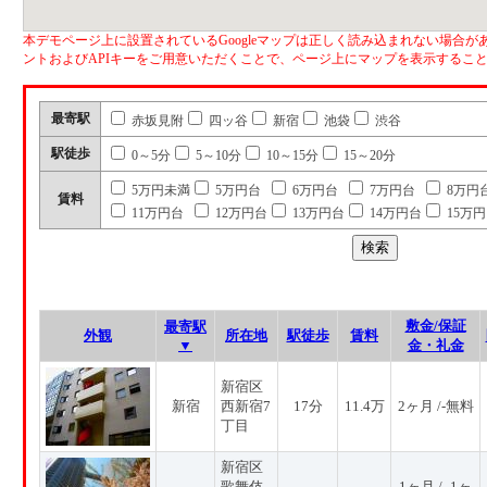
本デモページ上に設置されているGoogleマップは正しく読み込まれない場合があ
ントおよびAPIキーをご用意いただくことで、ページ上にマップを表示するこ
最寄駅
赤坂見附
四ッ谷
新宿
池袋
渋谷
駅徒歩
0～5分
5～10分
10～15分
15～20分
5万円未満
5万円台
6万円台
7万円台
8万円
賃料
11万円台
12万円台
13万円台
14万円台
15万
敷金/保証
最寄駅
外観
所在地
駅徒歩
賃料
▼
金・礼金
新宿区
新宿
西新宿7
17分
11.4万
2ヶ月 /-無料
丁目
新宿区
歌舞伎
1ヶ月 / -1ヶ