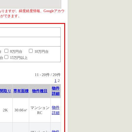
りますが、緯度経度情報、Googleアカウ
とができます。
台
9万円台
10万円台
円台
15万円以上
11
-
20
件 /
20
件
1
2
物件
間取り
専有面積
物件種目
詳細
物件
マンション
2K
30.66㎡
RC
詳細
物件