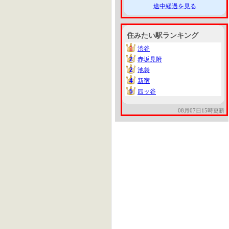
途中経過を見る
住みたい駅ランキング
1
渋谷
1
2
赤坂見附
2
2
池袋
2
4
新宿
4
5
四ッ谷
5
08月07日15時更新