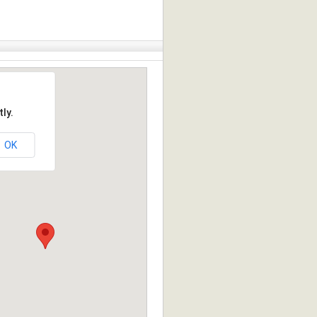
ly.
OK