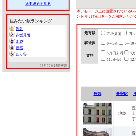
途中経過を見る
本デモページ上に設置されているGoo
ントおよびAPIキーをご用意いた
住みたい駅ランキング
1
渋谷
1
最寄駅
赤坂見附
四ッ
2
赤坂見附
2
2
池袋
2
駅徒歩
0～5分
5～10
4
新宿
4
5万円未満
5
5
四ッ谷
5
賃料
11万円台
12
08月09日15時更新
外観
最寄駅
豊
池袋
上
丁
豊