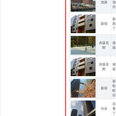
池袋
池
目
新
新宿
西
丁
赤坂見
港
附
坂
赤坂見
港
附
坂
新
歌
新宿
町
目
目
渋谷
青
丁