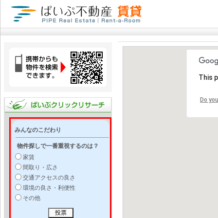
This 
Do you
みんなのこだわり
物件探しで一番重視するのは？
家賃
間取り・広さ
交通アクセスの良さ
環境の良さ・利便性
その他