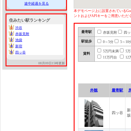
途中経過を見る
本デモページ上に設置されているGoo
ントおよびAPIキーをご用意いた
住みたい駅ランキング
1
渋谷
1
最寄駅
赤坂見附
四ッ
2
赤坂見附
2
2
池袋
2
駅徒歩
0～5分
5～10
4
新宿
4
5万円未満
5
5
四ッ谷
5
賃料
11万円台
12
08月09日15時更新
外観
最寄駅
新
四ッ谷
坂