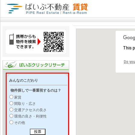
This 
Do you
みんなのこだわり
物件探しで一番重視するのは？
家賃
間取り・広さ
交通アクセスの良さ
環境の良さ・利便性
その他