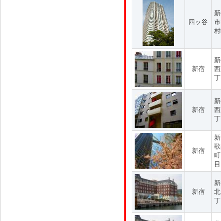
新
四ッ谷
市
村
新
新宿
西
丁
新
新宿
西
丁
新
歌
新宿
町
目
新
新宿
北
丁