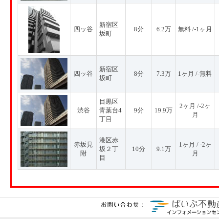
新宿区
四ッ谷
8分
6.2万
無料 /-1ヶ月
坂町
新宿区
四ッ谷
8分
7.3万
1ヶ月 /-無料
坂町
目黒区
2ヶ月 /-2ヶ
渋谷
青葉台4
9分
19.9万
月
丁目
港区赤
赤坂見
1ヶ月 / -2ヶ
坂２丁
10分
9.1万
附
月
目