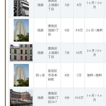
豊島区
1ヶ月 / -2ヶ
池袋
上池袋2
5分
8万
月
丁目
豊島区
池袋
池袋1丁
6分
9.8万
2ヶ月 /-無料
目
豊島区
2ヶ月 /-2ヶ
池袋
上池袋2
7分
10万
月
丁目
新宿区
四ッ谷
市谷本
8分
5万
無料 /-無料
村町
豊島区
1ヶ月 / -1ヶ
池袋
池袋2丁
8分
10.6万
月
目16-7