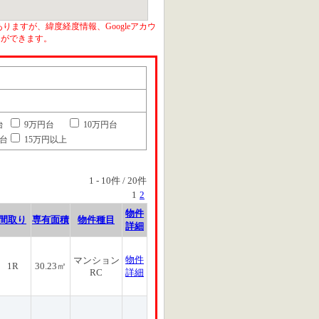
りますが、緯度経度情報、Googleアカウ
とができます。
台
9万円台
10万円台
円台
15万円以上
1
-
10
件 /
20
件
1
2
物件
間取り
専有面積
物件種目
詳細
物件
マンション
1R
30.23㎡
RC
詳細