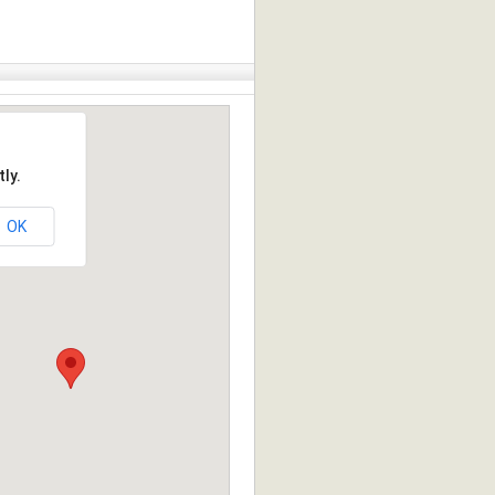
ly.
OK