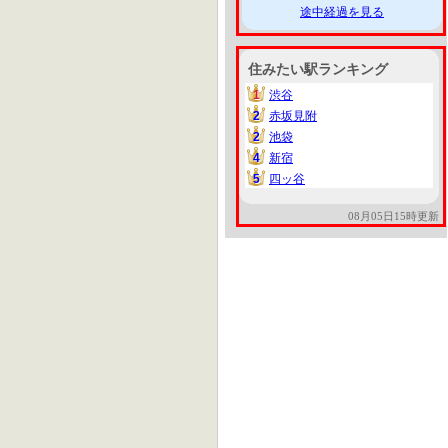
途中経過を見る
住みたい駅ランキング
1
渋谷
1
2
赤坂見附
2
2
池袋
2
4
新宿
4
5
四ッ谷
5
08月05日15時更新