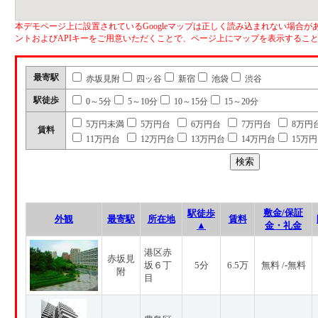
本デモページ上に設置されているGoogleマップは正しく読み込まれない場合があ
ントおよびAPIキーをご用意いただくことで、ページ上にマップを表示するこ
最寄駅
赤坂見附
四ッ谷
新宿
池袋
渋谷
駅徒歩
0～5分
5～10分
10～15分
15～20分
5万円未満
5万円台
6万円台
7万円台
8万円
賃料
11万円台
12万円台
13万円台
14万円台
15万
敷金/保証
駅徒歩
外観
最寄駅
所在地
賃料
▲
金・礼金
港区赤
赤坂見
坂６丁
5分
6.5万
無料 /-無料
附
目