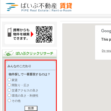
This 
Do you
みんなのこだわり
物件探しで一番重視するのは？
家賃
間取り・広さ
交通アクセスの良さ
環境の良さ・利便性
その他