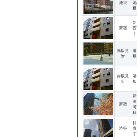
池袋
池
目
新
新宿
西
丁
赤坂見
港
附
坂
赤坂見
港
附
坂
新
歌
新宿
町
目
目
渋谷
青
丁