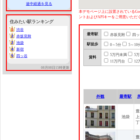
途中経過を見る
本デモページ上に設置されているGoo
ントおよびAPIキーをご用意いた
住みたい駅ランキング
1
渋谷
1
最寄駅
赤坂見附
四ッ
2
赤坂見附
2
2
池袋
2
駅徒歩
0～5分
5～10
4
新宿
4
5万円未満
5
5
四ッ谷
5
賃料
11万円台
12
08月08日15時更新
外観
最寄駅
豊
池袋
上
丁
豊