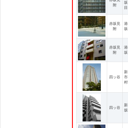
坂
附
目
赤坂見
港
附
坂
赤坂見
港
附
坂
新
四ッ谷
市
村
新
四ッ谷
坂