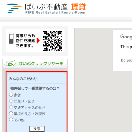
This 
Do you
みんなのこだわり
物件探しで一番重視するのは？
家賃
間取り・広さ
交通アクセスの良さ
環境の良さ・利便性
その他