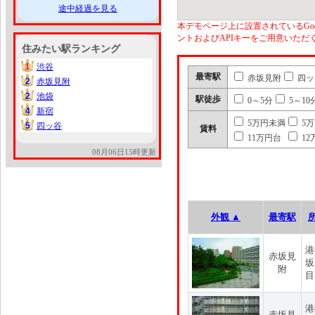
途中経過を見る
本デモページ上に設置されているGoo
ントおよびAPIキーをご用意いた
住みたい駅ランキング
1
渋谷
1
最寄駅
赤坂見附
四ッ
2
赤坂見附
2
2
池袋
2
駅徒歩
0～5分
5～10
4
新宿
4
5万円未満
5
5
四ッ谷
5
賃料
11万円台
12
08月06日15時更新
外観 ▲
最寄駅
港
赤坂見
坂
附
目
港
赤坂見