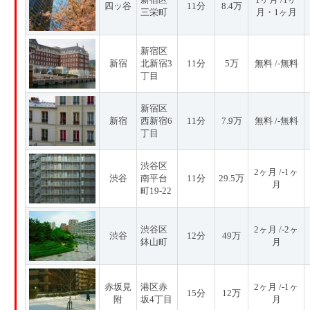
四ッ谷
11分
8.4万
三栄町
月・1ヶ月
新宿区
新宿
北新宿3
11分
5万
無料 /-無料
丁目
新宿区
新宿
西新宿6
11分
7.9万
無料 /-無料
丁目
渋谷区
2ヶ月 /-1ヶ
渋谷
南平台
11分
29.5万
月
町19-22
渋谷区
2ヶ月 /-2ヶ
渋谷
12分
49万
鉢山町
月
赤坂見
港区赤
2ヶ月 /-1ヶ
15分
12万
附
坂4丁目
月