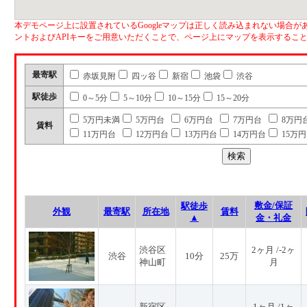
本デモページ上に設置されているGoogleマップは正しく読み込まれない場合があ
ントおよびAPIキーをご用意いただくことで、ページ上にマップを表示するこ
最寄駅
赤坂見附
四ッ谷
新宿
池袋
渋谷
駅徒歩
0～5分
5～10分
10～15分
15～20分
5万円未満
5万円台
6万円台
7万円台
8万円
賃料
11万円台
12万円台
13万円台
14万円台
15万
敷金/保証
駅徒歩
外観
最寄駅
所在地
賃料
▲
金・礼金
渋谷区
2ヶ月 /-2ヶ
渋谷
10分
25万
神山町
月
新宿区
1ヶ月 /1ヶ