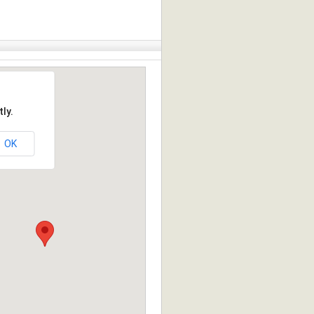
ly.
OK