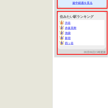
途中経過を見る
住みたい駅ランキング
1
渋谷
1
2
赤坂見附
2
2
池袋
2
4
新宿
4
5
四ッ谷
5
08月06日15時更新