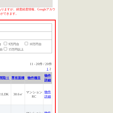
りますが、緯度経度情報、Googleアカウ
とができます。
台
9万円台
10万円台
円台
15万円以上
11
-
20
件 /
20
件
1
2
物件
間取り
専有面積
物件種目
詳細
物件
マンション
1LDK
38.6㎡
RC
詳細
物件