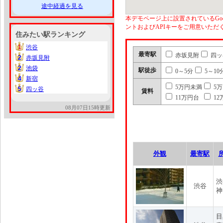
途中経過を見る
本デモページ上に設置されているGoo
ントおよびAPIキーをご用意いた
住みたい駅ランキング
1
渋谷
1
最寄駅
赤坂見附
四ッ
2
赤坂見附
2
2
池袋
2
駅徒歩
0～5分
5～10
4
新宿
4
5万円未満
5
5
四ッ谷
5
賃料
11万円台
12
08月07日15時更新
外観
最寄駅
渋
渋谷
神
目