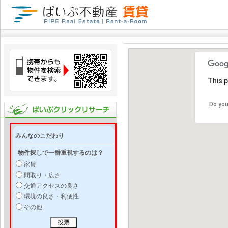
This 
Do you
みんなのこだわり
物件探しで一番重視するのは？
家賃
間取り・広さ
交通アクセスの良さ
環境の良さ・利便性
その他