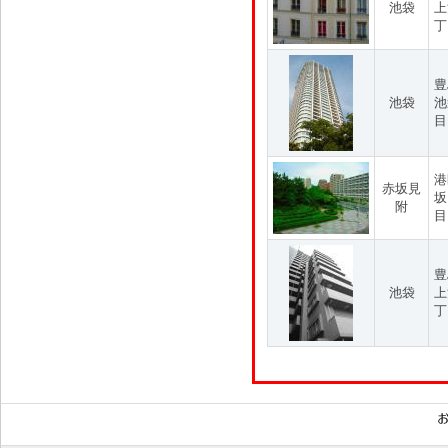
池袋
上
丁
豊
池袋
池
目
港
赤坂見
坂
附
目
豊
池袋
上
丁