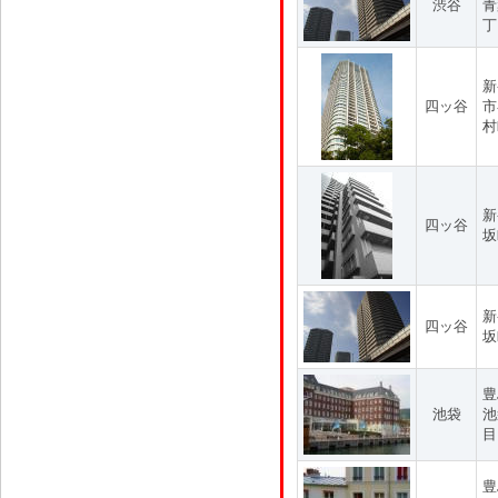
渋谷
青
丁
新
四ッ谷
市
村
新
四ッ谷
坂
新
四ッ谷
坂
豊
池袋
池
目
豊