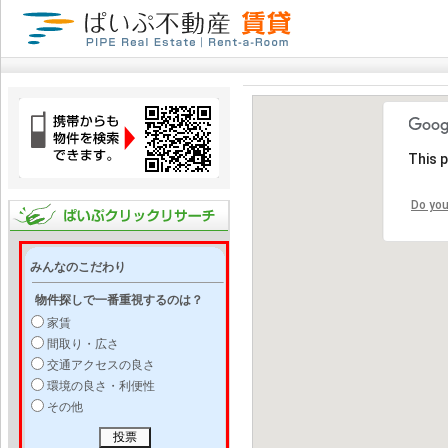
This 
Do you
みんなのこだわり
物件探しで一番重視するのは？
家賃
間取り・広さ
交通アクセスの良さ
環境の良さ・利便性
その他