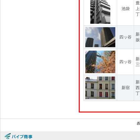
豊
池袋
上
丁
新
四ッ谷
坂
新
四ッ谷
三
新
新宿
西
丁