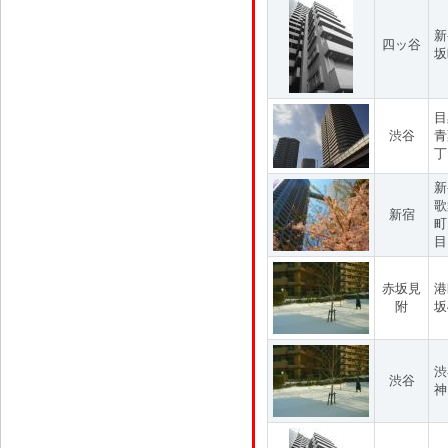
新
四ッ谷
坂
目
渋谷
青
丁
新
歌
新宿
町
目
赤坂見
港
附
坂
渋
渋谷
神