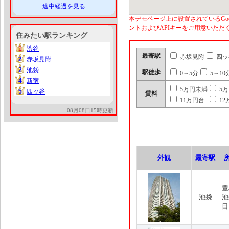
途中経過を見る
本デモページ上に設置されているGoo
ントおよびAPIキーをご用意いた
住みたい駅ランキング
1
渋谷
1
最寄駅
赤坂見附
四ッ
2
赤坂見附
2
2
池袋
2
駅徒歩
0～5分
5～10
4
新宿
4
5万円未満
5
5
四ッ谷
5
賃料
11万円台
12
08月08日15時更新
外観
最寄駅
豊
池袋
池
目