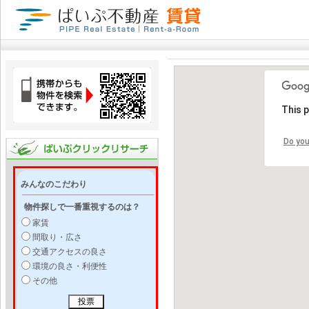
This 
Do you
みんなのこだわり
物件探しで一番重視するのは？
家賃
間取り・広さ
交通アクセスの良さ
環境の良さ・利便性
その他