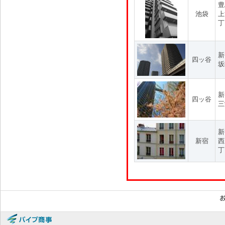
豊
池袋
上
丁
新
四ッ谷
坂
新
四ッ谷
三
新
新宿
西
丁