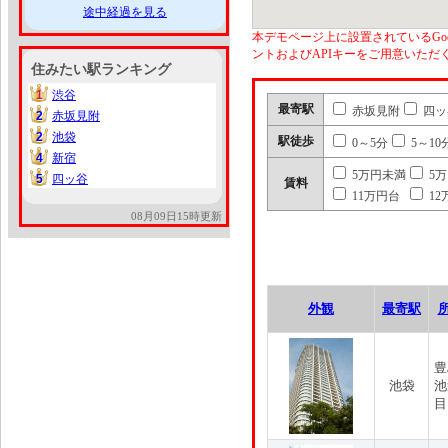
途中経過を見る
本デモページ上に設置されているGoo
ントおよびAPIキーをご用意いた
住みたい駅ランキング
1
渋谷
1
最寄駅
赤坂見附
四ッ
2
赤坂見附
2
2
池袋
2
駅徒歩
0～5分
5～10
4
新宿
4
5万円未満
5
5
四ッ谷
5
賃料
11万円台
12
08月09日15時更新
外観
最寄駅
豊
池袋
池
目