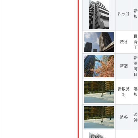
新
四ッ谷
坂
目
渋谷
青
丁
新
歌
新宿
町
目
赤坂見
港
附
坂
渋
渋谷
神