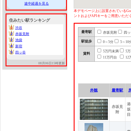
途中経過を見る
本デモページ上に設置されているGoo
ントおよびAPIキーをご用意いた
住みたい駅ランキング
1
渋谷
1
最寄駅
赤坂見附
四ッ
2
赤坂見附
2
2
池袋
2
駅徒歩
0～5分
5～10
4
新宿
4
5万円未満
5
5
四ッ谷
5
賃料
11万円台
12
08月06日15時更新
外観
最寄駅
港
赤坂見
坂
附
目