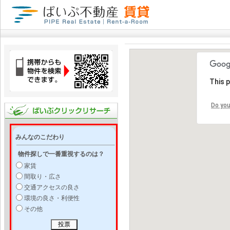
This 
Do you
みんなのこだわり
物件探しで一番重視するのは？
家賃
間取り・広さ
交通アクセスの良さ
環境の良さ・利便性
その他