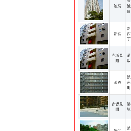
豊
池袋
池
目
新
新宿
西
丁
赤坂見
港
附
坂
渋
渋谷
南
町
赤坂見
港
附
坂
渋
渋谷