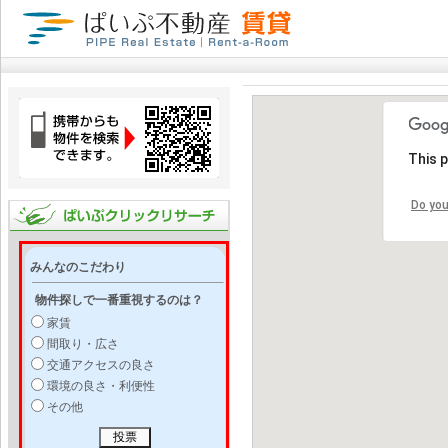
This 
Do you
みんなのこだわり
物件探しで一番重視するのは？
家賃
間取り・広さ
交通アクセスの良さ
環境の良さ・利便性
その他