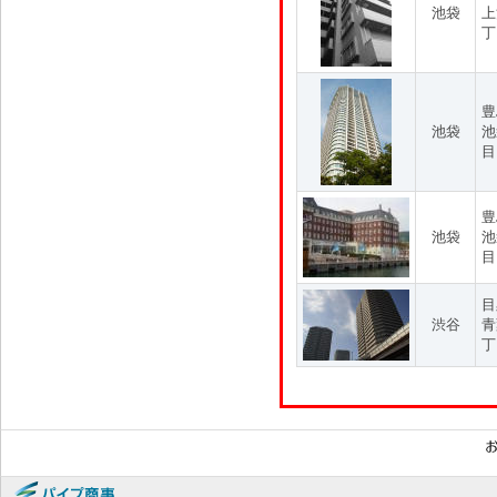
池袋
上
丁
豊
池袋
池
目
豊
池袋
池
目
目
渋谷
青
丁