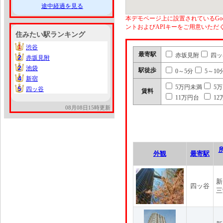
途中経過を見る
本デモページ上に設置されているGoo
ントおよびAPIキーをご用意いた
住みたい駅ランキング
1
渋谷
1
最寄駅
赤坂見附
四ッ
2
赤坂見附
2
2
池袋
2
駅徒歩
0～5分
5～10
4
新宿
4
5万円未満
5
5
四ッ谷
5
賃料
11万円台
12
08月08日15時更新
外観
最寄駅
新
四ッ谷
三