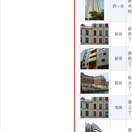
新
四ッ谷
市
村
新
新宿
西
丁
新
新宿
西
丁
新
新宿
北
丁
豊
池袋
上
丁
豊