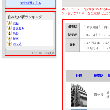
途中経過を見る
本デモページ上に設置されているGoo
ントおよびAPIキーをご用意いた
住みたい駅ランキング
1
渋谷
1
最寄駅
赤坂見附
四ッ
2
赤坂見附
2
2
池袋
2
駅徒歩
0～5分
5～10
4
新宿
4
5万円未満
5
5
四ッ谷
5
賃料
11万円台
12
08月08日15時更新
外観
最寄駅
新
四ッ谷
坂