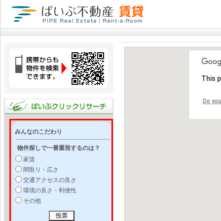
This 
Do you
みんなのこだわり
物件探しで一番重視するのは？
家賃
間取り・広さ
交通アクセスの良さ
環境の良さ・利便性
その他