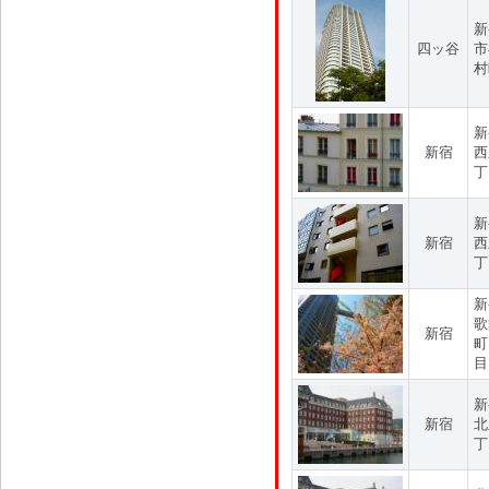
新
四ッ谷
市
村
新
新宿
西
丁
新
新宿
西
丁
新
歌
新宿
町
目
新
新宿
北
丁