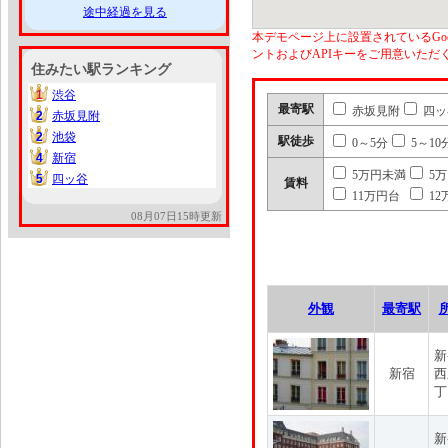
途中経過を見る
本デモページ上に設置されているGoo
ントおよびAPIキーをご用意いた
住みたい駅ランキング
1
渋谷
1
最寄駅
赤坂見附
四ッ
2
赤坂見附
2
2
池袋
2
駅徒歩
0～5分
5～10
4
新宿
4
5万円未満
5
5
四ッ谷
5
賃料
11万円台
12
08月07日15時更新
外観
最寄駅
新
新宿
西
丁
新