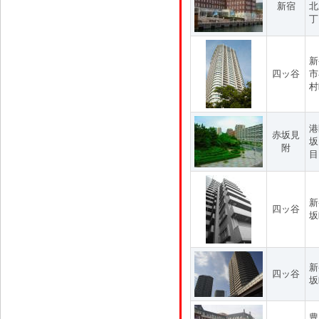
新宿
北
丁
新
四ッ谷
市
村
港
赤坂見
坂
附
目
新
四ッ谷
坂
新
四ッ谷
坂
豊