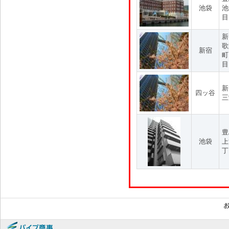
池袋
池
目
新
歌
新宿
町
目
新
四ッ谷
三
豊
池袋
上
丁