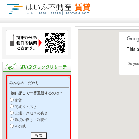
This 
Do you
みんなのこだわり
物件探しで一番重視するのは？
家賃
間取り・広さ
交通アクセスの良さ
環境の良さ・利便性
その他