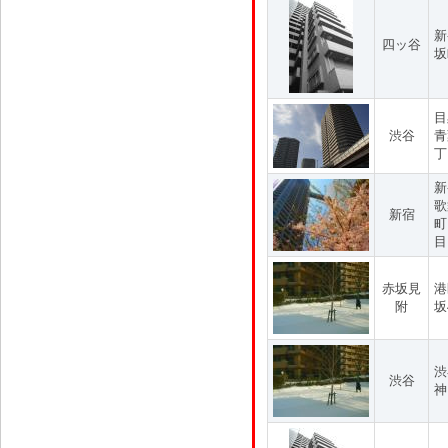
新
四ッ谷
坂
目
渋谷
青
丁
新
歌
新宿
町
目
赤坂見
港
附
坂
渋
渋谷
神