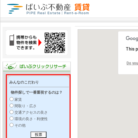
This 
Do you
みんなのこだわり
物件探しで一番重視するのは？
家賃
間取り・広さ
交通アクセスの良さ
環境の良さ・利便性
その他