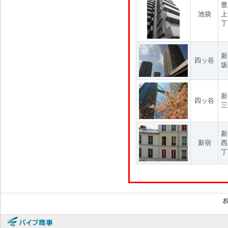
豊
池袋
上
丁
新
四ッ谷
坂
新
四ッ谷
三
新
新宿
西
丁