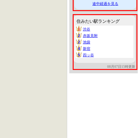
途中経過を見る
住みたい駅ランキング
1
渋谷
1
2
赤坂見附
2
2
池袋
2
4
新宿
4
5
四ッ谷
5
08月07日15時更新