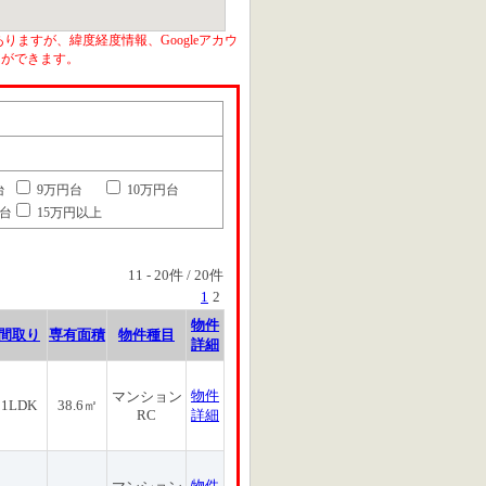
りますが、緯度経度情報、Googleアカウ
とができます。
台
9万円台
10万円台
円台
15万円以上
11
-
20
件 /
20
件
1
2
物件
間取り
専有面積
物件種目
詳細
物件
マンション
1LDK
38.6㎡
RC
詳細
物件