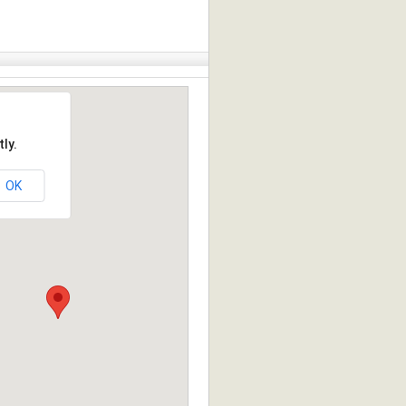
ly.
OK