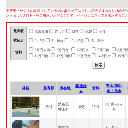
本デモページ上に設置されているGoogleマップは正しく読み込まれない場合があ
ントおよびAPIキーをご用意いただくことで、ページ上にマップを表示するこ
最寄駅
赤坂見附
四ッ谷
新宿
池袋
渋谷
駅徒歩
0～5分
5～10分
10～15分
15～20分
5万円未満
5万円台
6万円台
7万円台
8万円
賃料
11万円台
12万円台
13万円台
14万円台
15万
敷金/保証
駅徒歩
外観
最寄駅
所在地
賃料
▲
金・礼金
渋谷区
2ヶ月 /-2ヶ
渋谷
10分
25万
神山町
月
新宿区
1ヶ月 /1ヶ