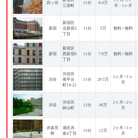
四ッ谷
11分
8.4万
三栄町
月・1ヶ月
新宿区
新宿
北新宿3
11分
5万
無料 /-無料
丁目
新宿区
新宿
西新宿6
11分
7.9万
無料 /-無料
丁目
渋谷区
2ヶ月 /-1ヶ
渋谷
南平台
11分
29.5万
月
町19-22
渋谷区
2ヶ月 /-2ヶ
渋谷
12分
49万
鉢山町
月
赤坂見
港区赤
2ヶ月 /-1ヶ
15分
12万
附
坂4丁目
月