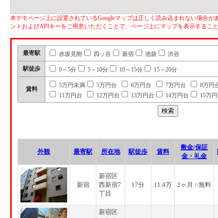
本デモページ上に設置されているGoogleマップは正しく読み込まれない場合があ
ントおよびAPIキーをご用意いただくことで、ページ上にマップを表示するこ
最寄駅
赤坂見附
四ッ谷
新宿
池袋
渋谷
駅徒歩
0～5分
5～10分
10～15分
15～20分
5万円未満
5万円台
6万円台
7万円台
8万円
賃料
11万円台
12万円台
13万円台
14万円台
15万
敷金/保証
外観
最寄駅
所在地
駅徒歩
賃料
金・礼金
新宿区
新宿
西新宿7
17分
11.4万
2ヶ月 /-無料
丁目
新宿区