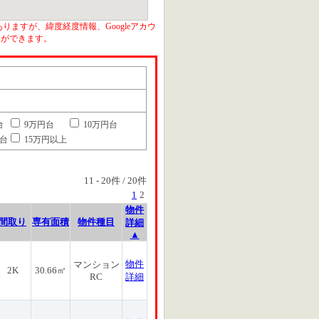
りますが、緯度経度情報、Googleアカウ
とができます。
台
9万円台
10万円台
円台
15万円以上
11
-
20
件 /
20
件
1
2
物件
間取り
専有面積
物件種目
詳細
▲
物件
マンション
2K
30.66㎡
RC
詳細