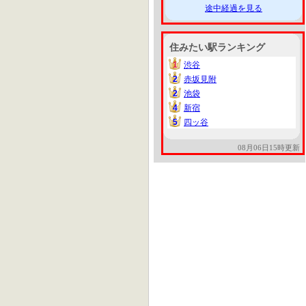
途中経過を見る
住みたい駅ランキング
1
渋谷
1
2
赤坂見附
2
2
池袋
2
4
新宿
4
5
四ッ谷
5
08月06日15時更新