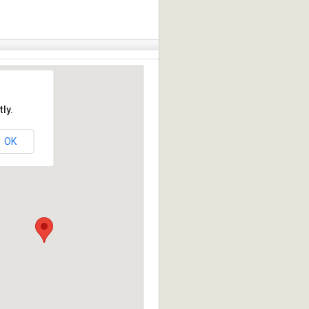
ly.
OK