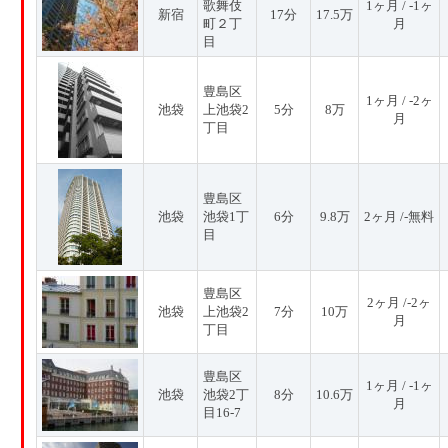
歌舞伎
1ヶ月 / -1ヶ
新宿
17分
17.5万
町２丁
月
目
豊島区
1ヶ月 / -2ヶ
池袋
上池袋2
5分
8万
月
丁目
豊島区
池袋
池袋1丁
6分
9.8万
2ヶ月 /-無料
目
豊島区
2ヶ月 /-2ヶ
池袋
上池袋2
7分
10万
月
丁目
豊島区
1ヶ月 / -1ヶ
池袋
池袋2丁
8分
10.6万
月
目16-7