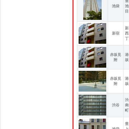
豊
池袋
池
目
新
新宿
西
丁
赤坂見
港
附
坂
赤坂見
港
附
坂
渋
渋谷
南
町
豊
池袋
上