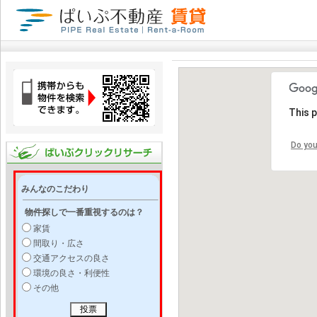
This 
Do you
みんなのこだわり
物件探しで一番重視するのは？
家賃
間取り・広さ
交通アクセスの良さ
環境の良さ・利便性
その他