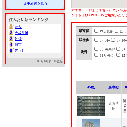
途中経過を見る
本デモページ上に設置されているGoo
ントおよびAPIキーをご用意いた
住みたい駅ランキング
1
渋谷
1
最寄駅
赤坂見附
四ッ
2
赤坂見附
2
2
池袋
2
駅徒歩
0～5分
5～10
4
新宿
4
5万円未満
5
5
四ッ谷
5
賃料
11万円台
12
08月10日15時更新
外観
最寄駅
港
赤坂見
坂
附
目