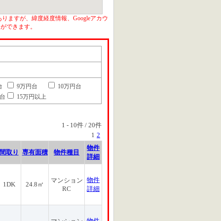
りますが、緯度経度情報、Googleアカウ
とができます。
台
9万円台
10万円台
円台
15万円以上
1
-
10
件 /
20
件
1
2
物件
間取り
専有面積
物件種目
詳細
物件
マンション
1DK
24.8㎡
RC
詳細
物件