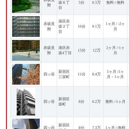
坂６丁
5分
6.5万
無料 /-無料
附
目
港区赤
赤坂見
1ヶ月 / -2ヶ
坂２丁
10分
9.1万
附
月
目
赤坂見
港区赤
2ヶ月 /-1ヶ
15分
12万
附
坂4丁目
月
新宿区
1ヶ月 /1ヶ
四ッ谷
11分
8.4万
三栄町
月・1ヶ月
新宿区
四ッ谷
8分
6.2万
無料 /-1ヶ月
坂町
新宿区
四ッ谷
8分
7.3万
1ヶ月 /-無料