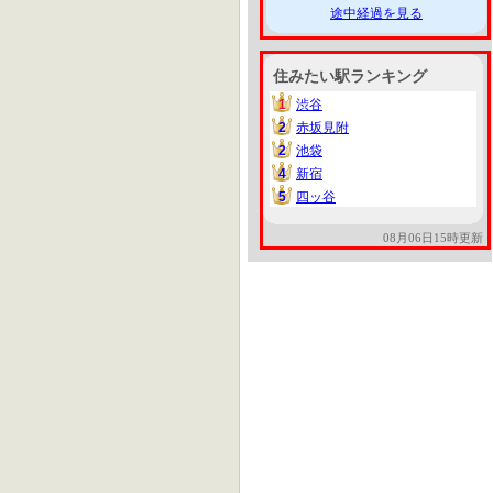
途中経過を見る
住みたい駅ランキング
1
渋谷
1
2
赤坂見附
2
2
池袋
2
4
新宿
4
5
四ッ谷
5
08月06日15時更新