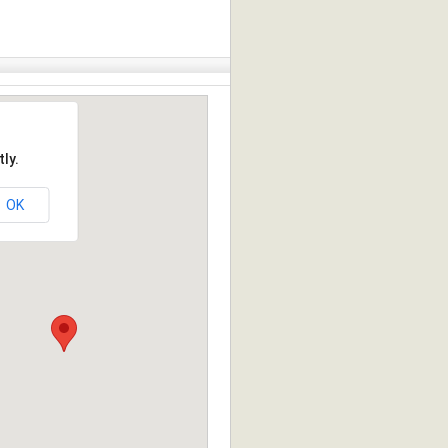
ly.
OK