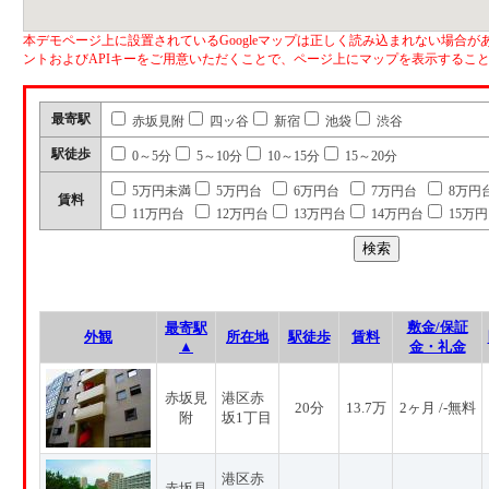
本デモページ上に設置されているGoogleマップは正しく読み込まれない場合があ
ントおよびAPIキーをご用意いただくことで、ページ上にマップを表示するこ
最寄駅
赤坂見附
四ッ谷
新宿
池袋
渋谷
駅徒歩
0～5分
5～10分
10～15分
15～20分
5万円未満
5万円台
6万円台
7万円台
8万円
賃料
11万円台
12万円台
13万円台
14万円台
15万
敷金/保証
最寄駅
外観
所在地
駅徒歩
賃料
▲
金・礼金
赤坂見
港区赤
20分
13.7万
2ヶ月 /-無料
附
坂1丁目
港区赤
赤坂見