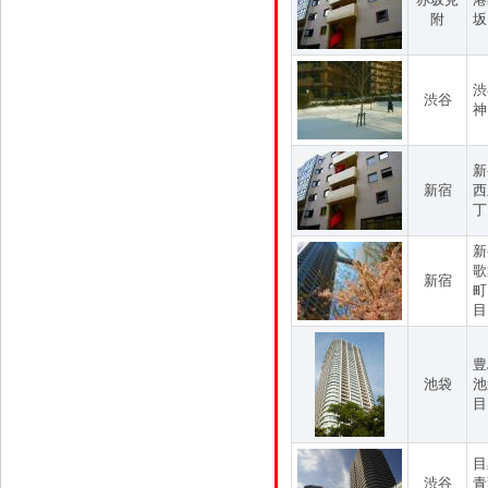
附
坂
渋
渋谷
神
新
新宿
西
丁
新
歌
新宿
町
目
豊
池袋
池
目
目
渋谷
青