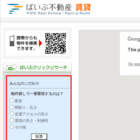
This 
Do you
みんなのこだわり
物件探しで一番重視するのは？
家賃
間取り・広さ
交通アクセスの良さ
環境の良さ・利便性
その他