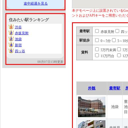
途中経過を見る
本デモページ上に設置されているGoo
ントおよびAPIキーをご用意いた
住みたい駅ランキング
1
渋谷
1
最寄駅
赤坂見附
四ッ
2
赤坂見附
2
2
池袋
2
駅徒歩
0～5分
5～10
4
新宿
4
5万円未満
5
5
四ッ谷
5
賃料
11万円台
12
08月07日15時更新
外観
最寄駅
豊
池袋
池
目
赤坂見
港