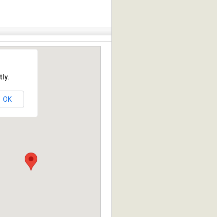
ly.
OK