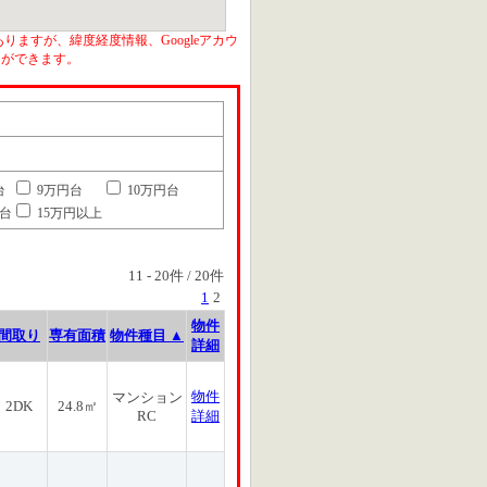
りますが、緯度経度情報、Googleアカウ
とができます。
台
9万円台
10万円台
円台
15万円以上
11
-
20
件 /
20
件
1
2
物件
間取り
専有面積
物件種目 ▲
詳細
物件
マンション
2DK
24.8㎡
RC
詳細