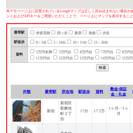
本デモページ上に設置されているGoogleマップは正しく読み込まれない場合があ
ントおよびAPIキーをご用意いただくことで、ページ上にマップを表示するこ
最寄駅
赤坂見附
四ッ谷
新宿
池袋
渋谷
駅徒歩
0～5分
5～10分
10～15分
15～20分
5万円未満
5万円台
6万円台
7万円台
8万円
賃料
11万円台
12万円台
13万円台
14万円台
15万
敷金/保証
外観
最寄駅
所在地
駅徒歩
賃料
金・礼金
新宿区
歌舞伎
1ヶ月 / -1ヶ
新宿
17分
17.5万
町２丁
月
目