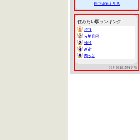
途中経過を見る
住みたい駅ランキング
1
渋谷
1
2
赤坂見附
2
2
池袋
2
4
新宿
4
5
四ッ谷
5
08月06日15時更新