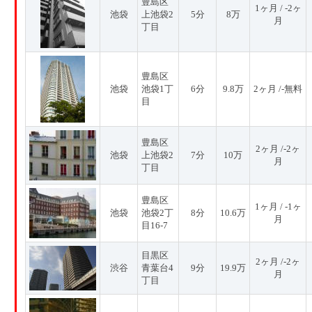
豊島区
1ヶ月 / -2ヶ
池袋
上池袋2
5分
8万
月
丁目
豊島区
池袋
池袋1丁
6分
9.8万
2ヶ月 /-無料
目
豊島区
2ヶ月 /-2ヶ
池袋
上池袋2
7分
10万
月
丁目
豊島区
1ヶ月 / -1ヶ
池袋
池袋2丁
8分
10.6万
月
目16-7
目黒区
2ヶ月 /-2ヶ
渋谷
青葉台4
9分
19.9万
月
丁目