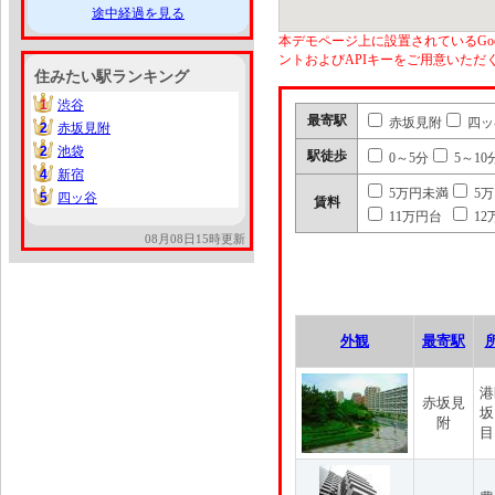
途中経過を見る
本デモページ上に設置されているGoo
ントおよびAPIキーをご用意いた
住みたい駅ランキング
1
渋谷
1
最寄駅
赤坂見附
四ッ
2
赤坂見附
2
2
池袋
2
駅徒歩
0～5分
5～10
4
新宿
4
5万円未満
5
5
四ッ谷
5
賃料
11万円台
12
08月08日15時更新
外観
最寄駅
港
赤坂見
坂
附
目