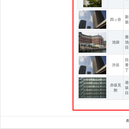
新
四ッ谷
坂
豊
池袋
池
目
目
渋谷
青
丁
港
赤坂見
坂
附
目