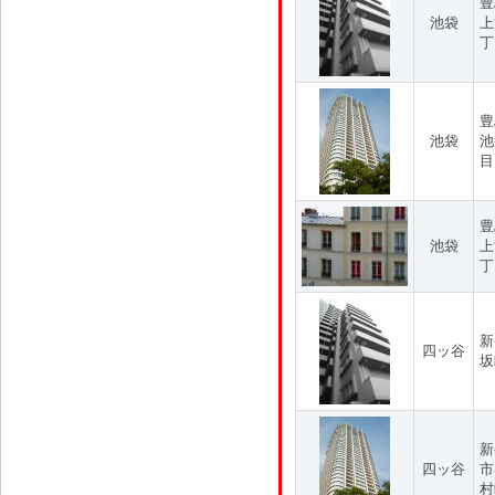
豊
池袋
上
丁
豊
池袋
池
目
豊
池袋
上
丁
新
四ッ谷
坂
新
四ッ谷
市
村