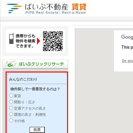
This 
Do you
みんなのこだわり
物件探しで一番重視するのは？
家賃
間取り・広さ
交通アクセスの良さ
環境の良さ・利便性
その他