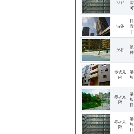
渋谷
南
町
目
渋谷
青
丁
渋
渋谷
神
赤坂見
港
附
坂
港
赤坂見
坂
附
目
港
赤坂見
坂
附
目