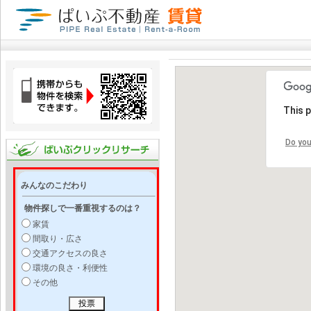
This 
Do you
みんなのこだわり
物件探しで一番重視するのは？
家賃
間取り・広さ
交通アクセスの良さ
環境の良さ・利便性
その他