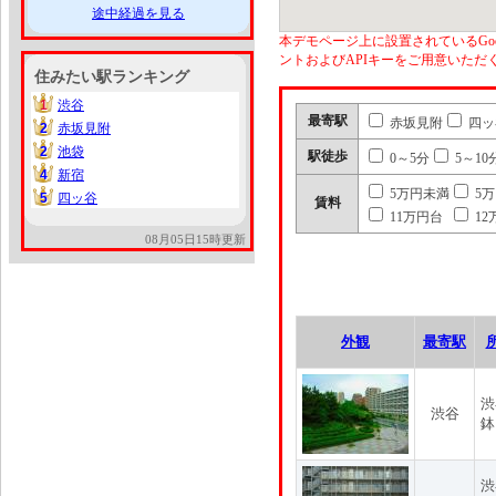
途中経過を見る
本デモページ上に設置されているGoo
ントおよびAPIキーをご用意いた
住みたい駅ランキング
1
渋谷
1
最寄駅
赤坂見附
四ッ
2
赤坂見附
2
2
池袋
2
駅徒歩
0～5分
5～10
4
新宿
4
5万円未満
5
5
四ッ谷
5
賃料
11万円台
12
08月05日15時更新
外観
最寄駅
渋
渋谷
鉢
渋