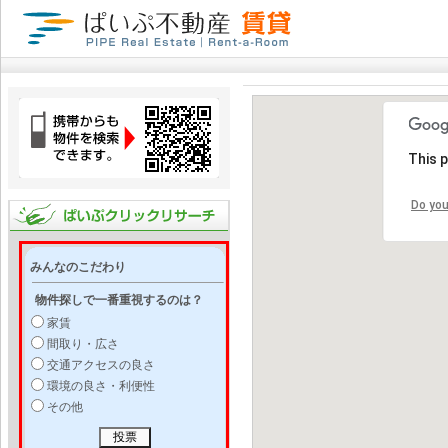
This 
Do you
みんなのこだわり
物件探しで一番重視するのは？
家賃
間取り・広さ
交通アクセスの良さ
環境の良さ・利便性
その他