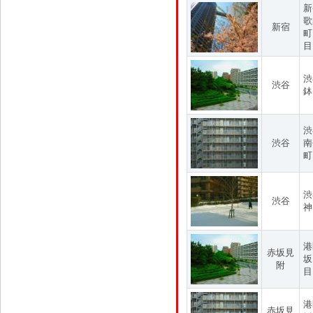
新
歌
新宿
町
目
渋
渋谷
鉢
渋
渋谷
南
町
渋
渋谷
神
港
赤坂見
坂
附
目
港
赤坂見