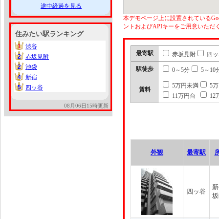
途中経過を見る
本デモページ上に設置されているGoo
ントおよびAPIキーをご用意いた
住みたい駅ランキング
1
渋谷
1
最寄駅
赤坂見附
四ッ
2
赤坂見附
2
2
池袋
2
駅徒歩
0～5分
5～10
4
新宿
4
5万円未満
5
5
四ッ谷
5
賃料
11万円台
12
08月06日15時更新
外観
最寄駅
新
四ッ谷
坂