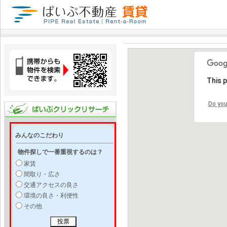
This 
Do you
みんなのこだわり
物件探しで一番重視するのは？
家賃
間取り・広さ
交通アクセスの良さ
環境の良さ・利便性
その他