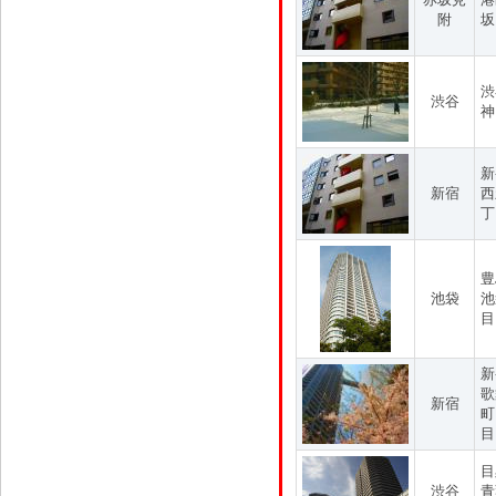
附
坂
渋
渋谷
神
新
新宿
西
丁
豊
池袋
池
目
新
歌
新宿
町
目
目
渋谷
青