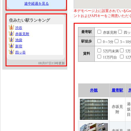
途中経過を見る
本デモページ上に設置されているGoo
ントおよびAPIキーをご用意いた
住みたい駅ランキング
1
渋谷
1
最寄駅
赤坂見附
四ッ
2
赤坂見附
2
2
池袋
2
駅徒歩
0～5分
5～10
4
新宿
4
5万円未満
5
5
四ッ谷
5
賃料
11万円台
12
08月07日15時更新
外観
最寄駅
港
赤坂見
坂
附
目
赤坂見
港