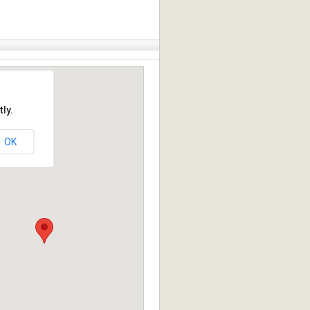
ly.
OK