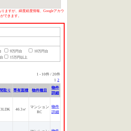
りますが、緯度経度情報、Googleアカウ
とができます。
台
9万円台
10万円台
円台
15万円以上
1
-
10
件 /
20
件
1
2
物件
間取り
専有面積
物件種目
詳細
物件
マンション
3LDK
46.3㎡
RC
詳細
物件