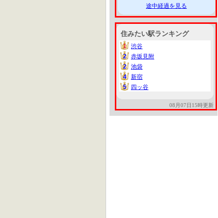
途中経過を見る
住みたい駅ランキング
1
渋谷
1
2
赤坂見附
2
2
池袋
2
4
新宿
4
5
四ッ谷
5
08月07日15時更新