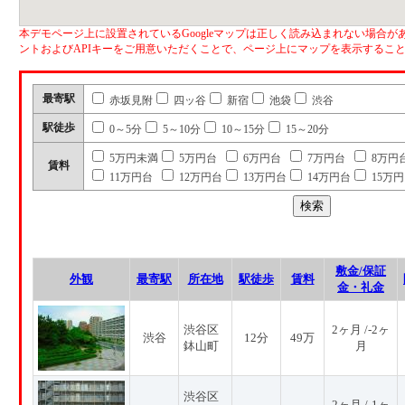
本デモページ上に設置されているGoogleマップは正しく読み込まれない場合があ
ントおよびAPIキーをご用意いただくことで、ページ上にマップを表示するこ
最寄駅
赤坂見附
四ッ谷
新宿
池袋
渋谷
駅徒歩
0～5分
5～10分
10～15分
15～20分
5万円未満
5万円台
6万円台
7万円台
8万円
賃料
11万円台
12万円台
13万円台
14万円台
15万
敷金/保証
外観
最寄駅
所在地
駅徒歩
賃料
金・礼金
渋谷区
2ヶ月 /-2ヶ
渋谷
12分
49万
鉢山町
月
渋谷区
2ヶ月 /-1ヶ