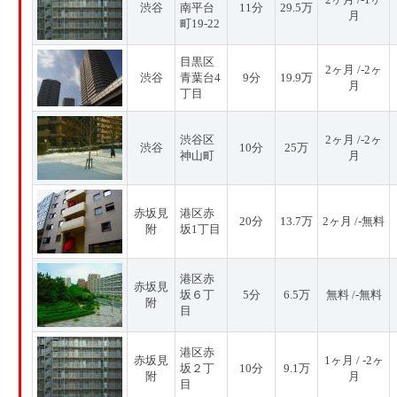
渋谷
南平台
11分
29.5万
月
町19-22
目黒区
2ヶ月 /-2ヶ
渋谷
青葉台4
9分
19.9万
月
丁目
渋谷区
2ヶ月 /-2ヶ
渋谷
10分
25万
神山町
月
赤坂見
港区赤
20分
13.7万
2ヶ月 /-無料
附
坂1丁目
港区赤
赤坂見
坂６丁
5分
6.5万
無料 /-無料
附
目
港区赤
赤坂見
1ヶ月 / -2ヶ
坂２丁
10分
9.1万
附
月
目