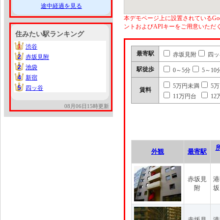
途中経過を見る
本デモページ上に設置されているGoo
ントおよびAPIキーをご用意いた
住みたい駅ランキング
1
渋谷
1
最寄駅
赤坂見附
四ッ
2
赤坂見附
2
2
池袋
2
駅徒歩
0～5分
5～10
4
新宿
4
5万円未満
5
5
四ッ谷
5
賃料
11万円台
12
08月06日15時更新
外観
最寄駅
赤坂見
港
附
坂
赤坂見
港