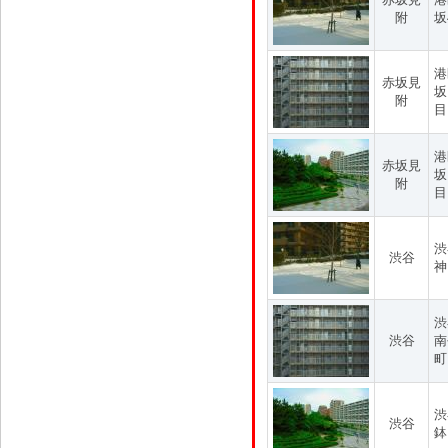
附
坂
港
赤坂見
坂
附
目
港
赤坂見
坂
附
目
渋
渋谷
神
渋
渋谷
南
町
渋
渋谷
鉢