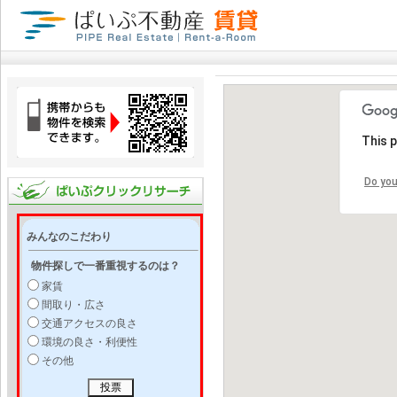
This 
Do you
みんなのこだわり
物件探しで一番重視するのは？
家賃
間取り・広さ
交通アクセスの良さ
環境の良さ・利便性
その他