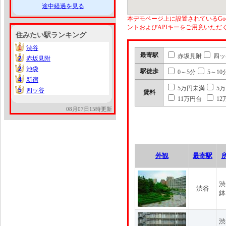
途中経過を見る
本デモページ上に設置されているGoo
ントおよびAPIキーをご用意いた
住みたい駅ランキング
1
渋谷
1
最寄駅
赤坂見附
四ッ
2
赤坂見附
2
2
池袋
2
駅徒歩
0～5分
5～10
4
新宿
4
5万円未満
5
5
四ッ谷
5
賃料
11万円台
12
08月07日15時更新
外観
最寄駅
渋
渋谷
鉢
渋