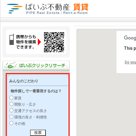
This 
Do you
みんなのこだわり
物件探しで一番重視するのは？
家賃
間取り・広さ
交通アクセスの良さ
環境の良さ・利便性
その他