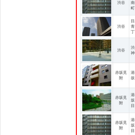
渋谷
南
町
目
渋谷
青
丁
渋
渋谷
神
赤坂見
港
附
坂
港
赤坂見
坂
附
目
港
赤坂見
坂
附
目