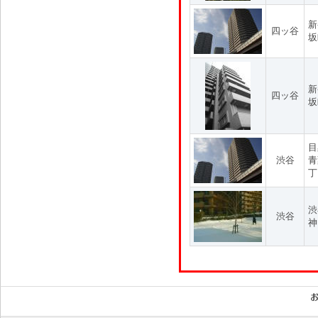
新
四ッ谷
坂
新
四ッ谷
坂
目
渋谷
青
丁
渋
渋谷
神