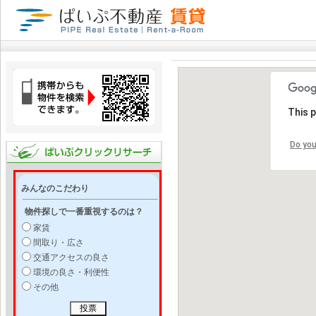
This 
Do you
みんなのこだわり
物件探しで一番重視するのは？
家賃
間取り・広さ
交通アクセスの良さ
環境の良さ・利便性
その他