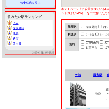
途中経過を見る
本デモページ上に設置されているGoo
ントおよびAPIキーをご用意いた
住みたい駅ランキング
1
渋谷
1
最寄駅
赤坂見附
四ッ
2
赤坂見附
2
2
池袋
2
駅徒歩
0～5分
5～10
4
新宿
4
5万円未満
5
5
四ッ谷
5
賃料
11万円台
12
08月07日15時更新
外観
最寄駅
豊
池袋
上
丁