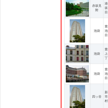
港
赤坂見
坂
附
目
豊
池袋
池
目
豊
池袋
上
丁
豊
池袋
池
目
新
四ッ谷
市
村