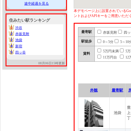
途中経過を見る
本デモページ上に設置されているGoo
ントおよびAPIキーをご用意いた
住みたい駅ランキング
1
渋谷
1
最寄駅
赤坂見附
四ッ
2
赤坂見附
2
2
池袋
2
駅徒歩
0～5分
5～10
4
新宿
4
5万円未満
5
5
四ッ谷
5
賃料
11万円台
12
08月06日15時更新
外観
最寄駅
豊
池袋
上
丁