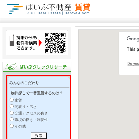
This 
Do you
みんなのこだわり
物件探しで一番重視するのは？
家賃
間取り・広さ
交通アクセスの良さ
環境の良さ・利便性
その他