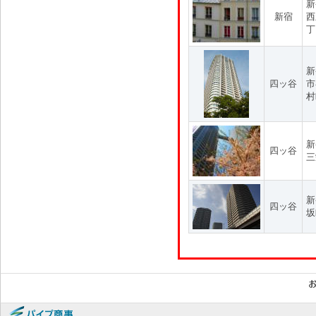
新
新宿
西
丁
新
四ッ谷
市
村
新
四ッ谷
三
新
四ッ谷
坂