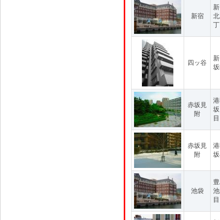
新
新宿
北
丁
新
四ッ谷
坂
港
赤坂見
坂
附
目
赤坂見
港
附
坂
豊
池袋
池
目