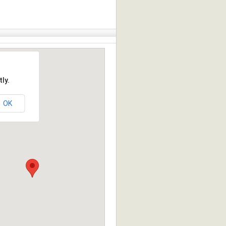
ly.
OK