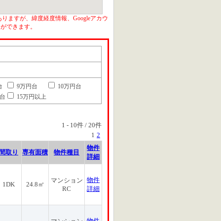
りますが、緯度経度情報、Googleアカウ
とができます。
台
9万円台
10万円台
円台
15万円以上
1
-
10
件 /
20
件
1
2
物件
間取り
専有面積
物件種目
詳細
物件
マンション
1DK
24.8㎡
RC
詳細
物件