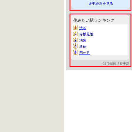
途中経過を見る
住みたい駅ランキング
1
渋谷
1
2
赤坂見附
2
2
池袋
2
4
新宿
4
5
四ッ谷
5
08月06日15時更新