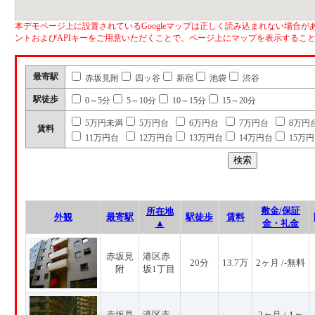
本デモページ上に設置されているGoogleマップは正しく読み込まれない場合があ
ントおよびAPIキーをご用意いただくことで、ページ上にマップを表示するこ
最寄駅
赤坂見附
四ッ谷
新宿
池袋
渋谷
駅徒歩
0～5分
5～10分
10～15分
15～20分
5万円未満
5万円台
6万円台
7万円台
8万円
賃料
11万円台
12万円台
13万円台
14万円台
15万
敷金/保証
所在地
外観
最寄駅
駅徒歩
賃料
▲
金・礼金
赤坂見
港区赤
20分
13.7万
2ヶ月 /-無料
附
坂1丁目
赤坂見
港区赤
2ヶ月 /-1ヶ