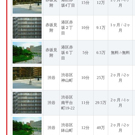
15分
12万
附
坂4丁目
月
港区赤
赤坂見
1ヶ月 / -2ヶ
坂２丁
10分
9.1万
附
月
目
港区赤
赤坂見
坂６丁
5分
6.5万
無料 /-無料
附
目
渋谷区
2ヶ月 /-2ヶ
渋谷
10分
25万
神山町
月
渋谷区
2ヶ月 /-1ヶ
渋谷
南平台
11分
29.5万
月
町19-22
渋谷区
2ヶ月 /-2ヶ
渋谷
12分
49万
鉢山町
月