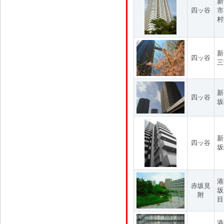
新
四ッ谷
市
村
新
四ッ谷
三
新
四ッ谷
坂
新
四ッ谷
坂
港
赤坂見
坂
附
目
港