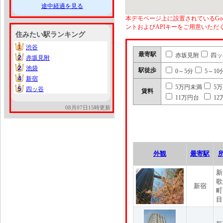
途中経過を見る
本デモページ上に設置されているGoo
ントおよびAPIキーをご用意いた
住みたい駅ランキング
1
渋谷
1
最寄駅
赤坂見附
四ッ
2
赤坂見附
2
2
池袋
2
駅徒歩
0～5分
5～10
4
新宿
4
5万円未満
5
5
四ッ谷
5
賃料
11万円台
12
08月07日15時更新
外観
最寄駅
新
歌
新宿
町
目