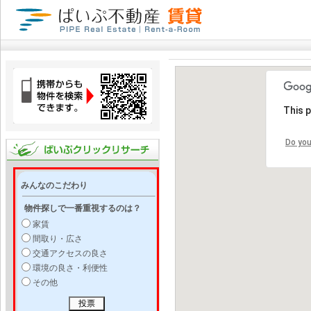
This 
Do you
みんなのこだわり
物件探しで一番重視するのは？
家賃
間取り・広さ
交通アクセスの良さ
環境の良さ・利便性
その他