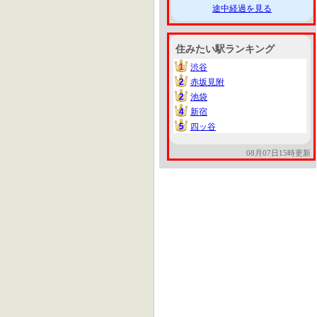
途中経過を見る
住みたい駅ランキング
1
渋谷
1
2
赤坂見附
2
2
池袋
2
4
新宿
4
5
四ッ谷
5
08月07日15時更新