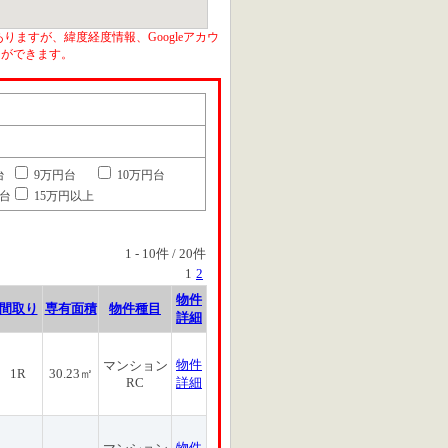
りますが、緯度経度情報、Googleアカウ
とができます。
台
9万円台
10万円台
円台
15万円以上
1
-
10
件 /
20
件
1
2
物件
間取り
専有面積
物件種目
詳細
物件
マンション
1R
30.23㎡
RC
詳細
物件