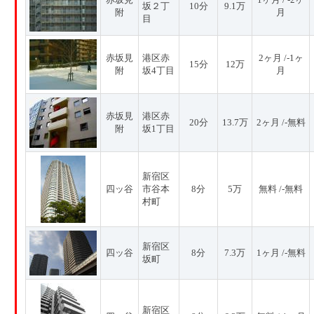
坂２丁
10分
9.1万
附
月
目
赤坂見
港区赤
2ヶ月 /-1ヶ
15分
12万
附
坂4丁目
月
赤坂見
港区赤
20分
13.7万
2ヶ月 /-無料
附
坂1丁目
新宿区
四ッ谷
市谷本
8分
5万
無料 /-無料
村町
新宿区
四ッ谷
8分
7.3万
1ヶ月 /-無料
坂町
新宿区