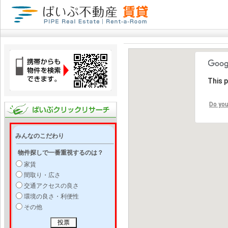
This 
Do you
みんなのこだわり
物件探しで一番重視するのは？
家賃
間取り・広さ
交通アクセスの良さ
環境の良さ・利便性
その他