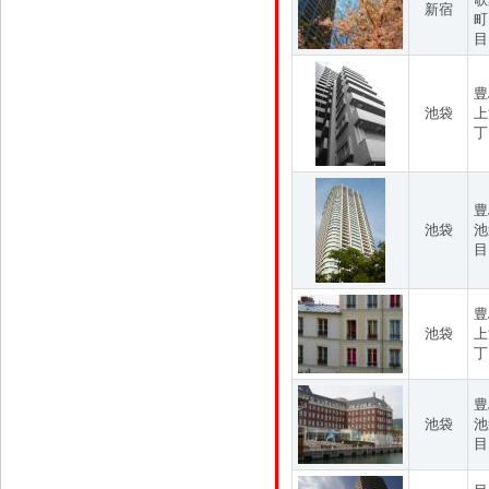
新宿
町
目
豊
池袋
上
丁
豊
池袋
池
目
豊
池袋
上
丁
豊
池袋
池
目