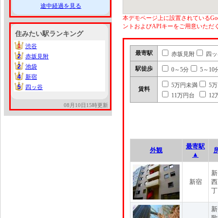
途中経過を見る
本デモページ上に設置されているGoo
ントおよびAPIキーをご用意いた
住みたい駅ランキング
1
渋谷
1
最寄駅
赤坂見附
四ッ
2
赤坂見附
2
2
池袋
2
駅徒歩
0～5分
5～10
4
新宿
4
5万円未満
5
5
四ッ谷
5
賃料
11万円台
12
08月10日15時更新
最寄駅
外観
▲
新
新宿
西
丁
新
歌