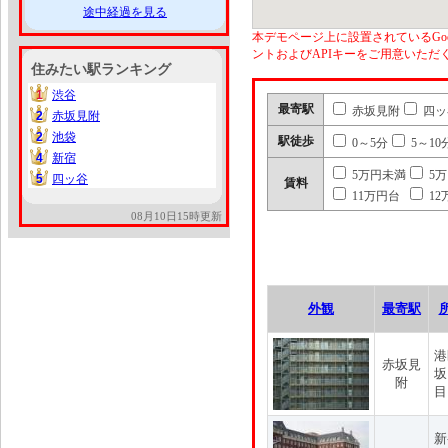
途中経過を見る
本デモページ上に設置されているGoo
ントおよびAPIキーをご用意いた
住みたい駅ランキング
1
渋谷
1
最寄駅
赤坂見附
四ッ
2
赤坂見附
2
2
池袋
2
駅徒歩
0～5分
5～10
4
新宿
4
5万円未満
5
5
四ッ谷
5
賃料
11万円台
12
08月10日15時更新
外観
最寄駅
港
赤坂見
坂
附
目
新