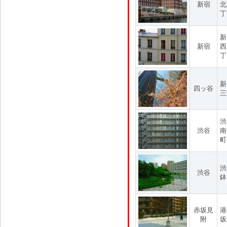
新宿
北
丁
新
新宿
西
丁
新
四ッ谷
三
渋
渋谷
南
町
渋
渋谷
鉢
赤坂見
港
附
坂