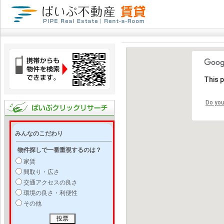
This 
Do you
みんなのこだわり
物件探しで一番重視するのは？
家賃
間取り・広さ
交通アクセスの良さ
環境の良さ・利便性
その他