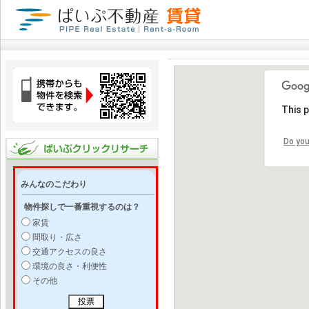
This 
Do you
みんなのこだわり
物件探しで一番重視するのは？
家賃
間取り・広さ
交通アクセスの良さ
環境の良さ・利便性
その他