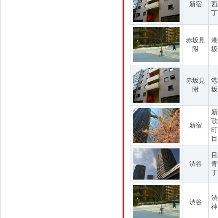
新宿
西
丁
赤坂見
港
附
坂
赤坂見
港
附
坂
新
歌
新宿
町
目
目
渋谷
青
丁
渋
渋谷
神