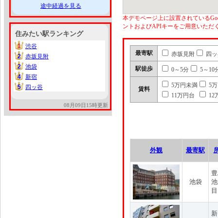
途中経過を見る
本デモページ上に設置されているGoo
ントおよびAPIキーをご用意いた
住みたい駅ランキング
1
渋谷
1
最寄駅
赤坂見附
四ッ
2
赤坂見附
2
2
池袋
2
駅徒歩
0～5分
5～10
4
新宿
4
5万円未満
5
5
四ッ谷
5
賃料
11万円台
12
08月09日15時更新
外観
最寄駅
豊
池袋
池
目
新