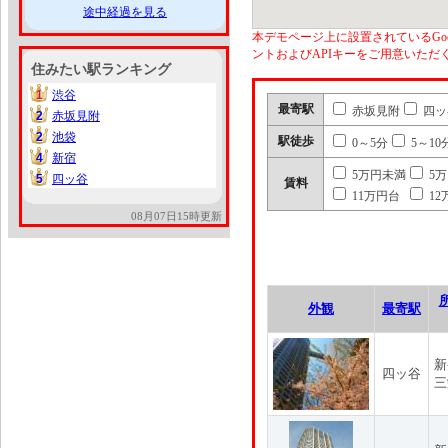
途中経過を見る
本デモページ上に設置されているGoo
ントおよびAPIキーをご用意いた
住みたい駅ランキング
1
渋谷
1
最寄駅
赤坂見附
四ッ
2
赤坂見附
2
2
池袋
2
駅徒歩
0～5分
5～10
4
新宿
4
5万円未満
5
5
四ッ谷
5
賃料
11万円台
12
08月07日15時更新
外観
最寄駅
新
四ッ谷
三