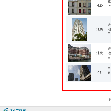
豊
池袋
上
丁
豊
池袋
池
目
豊
池袋
池
目
目
渋谷
青
丁