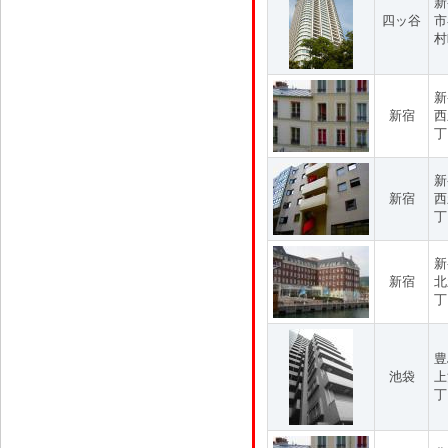
新
四ッ谷
市
村
新
新宿
西
丁
新
新宿
西
丁
新
新宿
北
丁
豊
池袋
上
丁