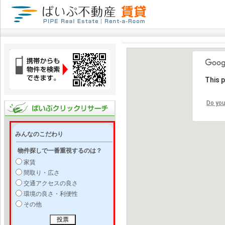
This 
Do you
みんなのこだわり
物件探しで一番重視するのは？
家賃
間取り・広さ
交通アクセスの良さ
環境の良さ・利便性
その他