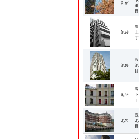
新宿
町
目
豊
池袋
上
丁
豊
池袋
池
目
豊
池袋
上
丁
豊
池袋
池
目