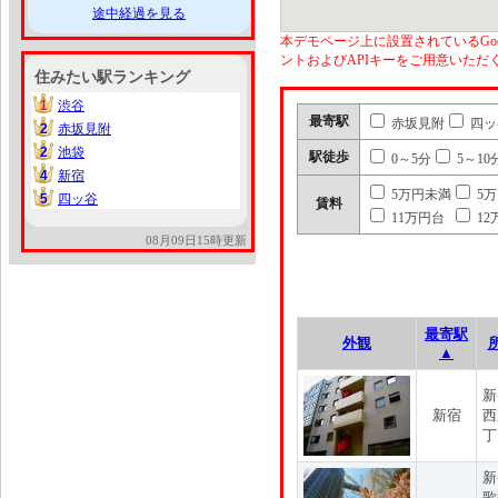
途中経過を見る
本デモページ上に設置されているGoo
ントおよびAPIキーをご用意いた
住みたい駅ランキング
1
渋谷
1
最寄駅
赤坂見附
四ッ
2
赤坂見附
2
2
池袋
2
駅徒歩
0～5分
5～10
4
新宿
4
5万円未満
5
5
四ッ谷
5
賃料
11万円台
12
08月09日15時更新
最寄駅
外観
▲
新
新宿
西
丁
新
歌