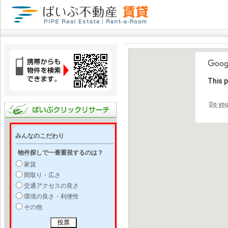
This 
Do you
みんなのこだわり
物件探しで一番重視するのは？
家賃
間取り・広さ
交通アクセスの良さ
環境の良さ・利便性
その他