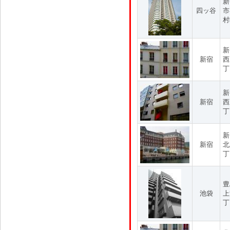
新
四ッ谷
市
村
新
新宿
西
丁
新
新宿
西
丁
新
新宿
北
丁
豊
池袋
上
丁