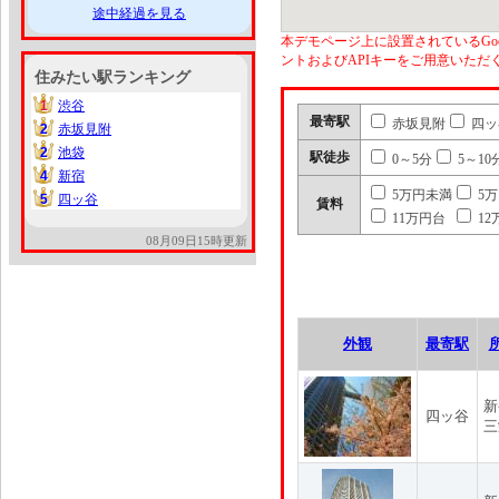
途中経過を見る
本デモページ上に設置されているGoo
ントおよびAPIキーをご用意いた
住みたい駅ランキング
1
渋谷
1
最寄駅
赤坂見附
四ッ
2
赤坂見附
2
2
池袋
2
駅徒歩
0～5分
5～10
4
新宿
4
5万円未満
5
5
四ッ谷
5
賃料
11万円台
12
08月09日15時更新
外観
最寄駅
新
四ッ谷
三