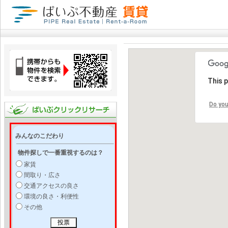
This 
Do you
みんなのこだわり
物件探しで一番重視するのは？
家賃
間取り・広さ
交通アクセスの良さ
環境の良さ・利便性
その他