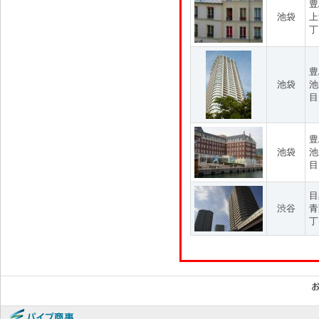
豊
池袋
上
丁
豊
池袋
池
目
豊
池袋
池
目
目
渋谷
青
丁