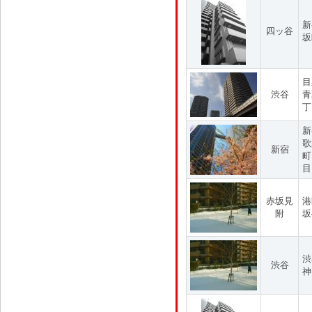
新
四ッ谷
坂
目
渋谷
青
丁
新
歌
新宿
町
目
赤坂見
港
附
坂
渋
渋谷
神