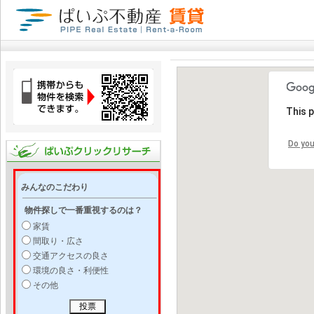
This 
Do you
みんなのこだわり
物件探しで一番重視するのは？
家賃
間取り・広さ
交通アクセスの良さ
環境の良さ・利便性
その他