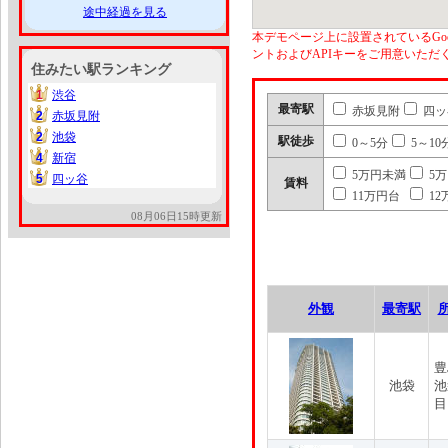
途中経過を見る
本デモページ上に設置されているGoo
ントおよびAPIキーをご用意いた
住みたい駅ランキング
1
渋谷
1
最寄駅
赤坂見附
四ッ
2
赤坂見附
2
2
池袋
2
駅徒歩
0～5分
5～10
4
新宿
4
5万円未満
5
5
四ッ谷
5
賃料
11万円台
12
08月06日15時更新
外観
最寄駅
豊
池袋
池
目