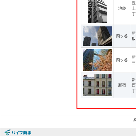
豊
池袋
上
丁
新
四ッ谷
坂
新
四ッ谷
三
新
新宿
西
丁