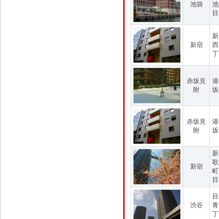
池袋
池
目
新
新宿
西
丁
赤坂見
港
附
坂
赤坂見
港
附
坂
新
歌
新宿
町
目
目
渋谷
青
丁