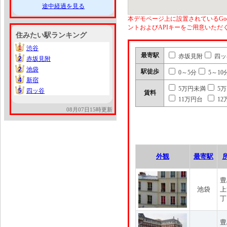
途中経過を見る
本デモページ上に設置されているGoo
ントおよびAPIキーをご用意いた
住みたい駅ランキング
1
渋谷
1
最寄駅
赤坂見附
四ッ
2
赤坂見附
2
2
池袋
2
駅徒歩
0～5分
5～10
4
新宿
4
5万円未満
5
5
四ッ谷
5
賃料
11万円台
12
08月07日15時更新
外観
最寄駅
豊
池袋
上
丁
豊