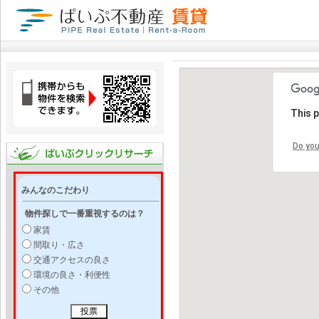
This 
Do you
みんなのこだわり
物件探しで一番重視するのは？
家賃
間取り・広さ
交通アクセスの良さ
環境の良さ・利便性
その他