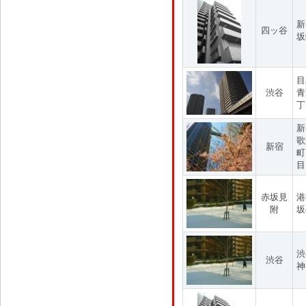
新
四ッ谷
坂
目
渋谷
青
丁
新
歌
新宿
町
目
赤坂見
港
附
坂
渋
渋谷
神