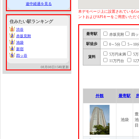
途中経過を見る
本デモページ上に設置されているGoo
ントおよびAPIキーをご用意いた
住みたい駅ランキング
1
渋谷
1
最寄駅
赤坂見附
四ッ
2
赤坂見附
2
2
池袋
2
駅徒歩
0～5分
5～10
4
新宿
4
5万円未満
5
5
四ッ谷
5
賃料
11万円台
12
08月08日15時更新
外観
最寄駅
豊
池袋
池
目