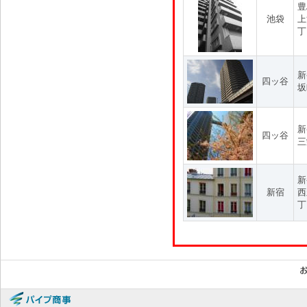
豊
池袋
上
丁
新
四ッ谷
坂
新
四ッ谷
三
新
新宿
西
丁