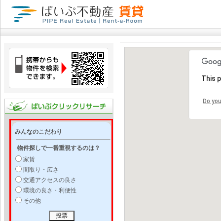
This 
Do you
みんなのこだわり
物件探しで一番重視するのは？
家賃
間取り・広さ
交通アクセスの良さ
環境の良さ・利便性
その他